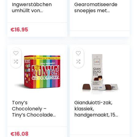
Ingwerstäbchen
Gearomatiseerde
umhüllt von
snoepjes met
belgischer
fruitsmaak – Doos
Zartbitterschokola
van 45 g
de 250g
€
16.95
Tony’s
Gianduiotti-zak,
Chocolonely –
klassiek,
Tiny’s Chocolade
handgemaakt, 150
Mix – Chocolade
g, lijn Gianduiotti
Geschenk – Mini
Uitdeel
€
16.08