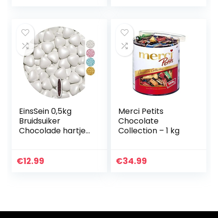
Chocolaatjes –
200 Gram – 22
Stuks – Belgische
Fairtrade
Chocolade
EinsSein 0,5kg
Merci Petits
Bruidsuiker
Chocolate
Chocolade hartjes
Collection – 1 kg
Dragées medium
wit parel mini
chocolade hartjes
€
12.99
€
34.99
dragee hart paars
doopsuiker bruiloft
chocoladehartjes
suiker gekleurd
suikerlaagje