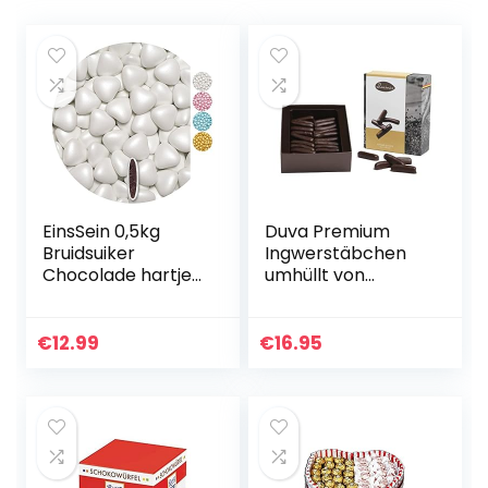
EinsSein 0,5kg
Duva Premium
Bruidsuiker
Ingwerstäbchen
Chocolade hartjes
umhüllt von
Dragées medium
belgischer
wit parel mini
Zartbitterschokola
chocolade hartjes
de 250g
€
12.99
€
16.95
dragee hart paars
doopsuiker bruiloft
chocoladehartjes
suiker gekleurd
suikerlaagje
geboorte