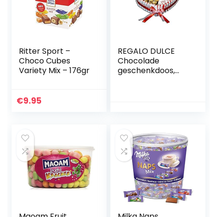
communie candy
Ritter Sport –
REGALO DULCE
Choco Cubes
Chocolade
Variety Mix – 176gr
geschenkdoos,
chocolade
geschenkmand
met 96 kinder,
€
9.95
ferrero en
raffaello
chocolaatjes,
originele
hartvormige
chocolaatjes om
weg te geven,
33×30 cm
Maoam Fruit
Milka Naps