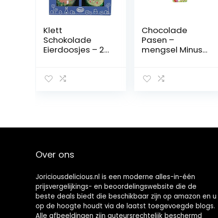
Klett
Chocolade
Schokolade
Pasen –
Eierdoosjes – 2
mengsel Minus
paaseieren van
lactose vrij (4-
melkchocolade
delig / 111 g)
– paashaas als
VOLLMILK
motief –
CHOCOLADE
decoratieve
geschenkverpak
king voor Pasen,
110 g
Over ons
Joriciousdelicious.nl is een moderne alles-in-één
prijsvergelijkings- en beoordelingswebsite die de
beste deals biedt die beschikbaar zijn op amazon en u
op de hoogte houdt via de laatst toegevoegde blogs.
Alle afbeeldingen zijn auteursrechtelijk beschermd