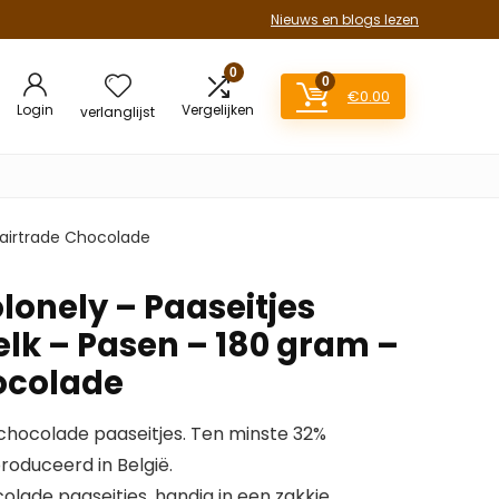
Nieuws en blogs lezen
0
0
€
0.00
Login
Vergelijken
verlanglijst
Fairtrade Chocolade
lonely – Paaseitjes
elk – Pasen – 180 gram –
ocolade
 chocolade paaseitjes. Ten minste 32%
oduceerd in België.
olade paaseitjes, handig in een zakkie.