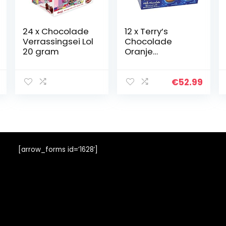
24 x Chocolade
12 x Terry’s
Verrassingsei Lol
Chocolade
20 gram
Oranje
(Volledige
Case)
€
52.99
[arrow_forms id=’1628′]