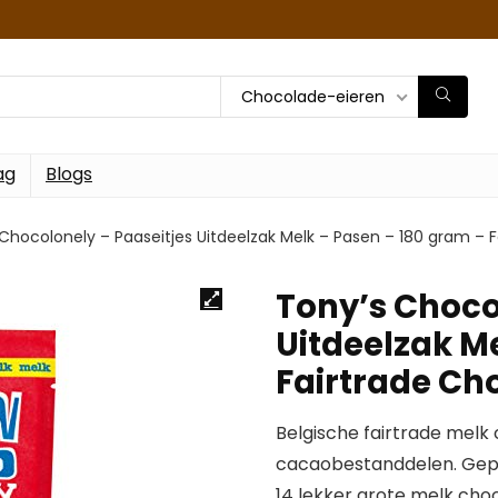
Chocolade-eieren
ag
Blogs
Chocolonely – Paaseitjes Uitdeelzak Melk – Pasen – 180 gram – 
Tony’s Choco
Uitdeelzak M
Fairtrade Ch
Belgische fairtrade melk
cacaobestanddelen. Gepr
14 lekker grote melk choc