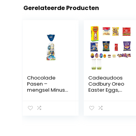
Gerelateerde Producten
Chocolade
Cadeaudoos
Pasen –
Cadbury Oreo
mengsel Minus
Easter Eggs,
lactose vrij (4-
Creme Caramel,
delig / 111 g)
Reese’s Bunny,
VOLLMILK
Mini Daim Eggs,
CHOCOLADE
Smarties, Kit Kat,
Mini Eggs,
Paaseieren
Melky Bar,