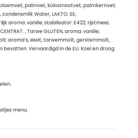
nebloemvet, palmvet, kokosnootvet, palmkernvet;
, condensmilk Water, LAKTO. SE,
 aroma: vanille; stabilisator: E422; rijstmeel,
onCENTRAT. , Tarwe GLUTEN, aroma: vanille;
lt; aroma’s, eiwit, tarwemmolt, gerstemmolt,
bevatten. Vervaardigd in de EU. Koel en droog
elen.
itjes menu.