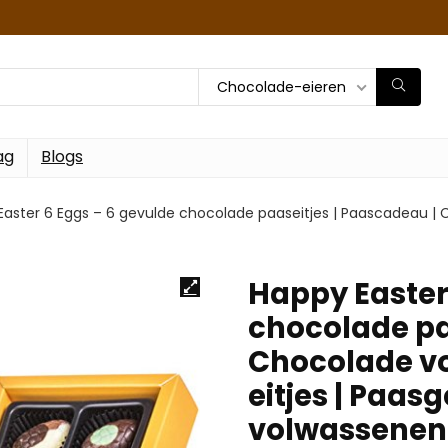
Chocolade-eieren
ag
Blogs
aster 6 Eggs – 6 gevulde chocolade paaseitjes | Paascadeau | C
Happy Easter
chocolade pa
Chocolade vo
eitjes | Paas
volwassenen