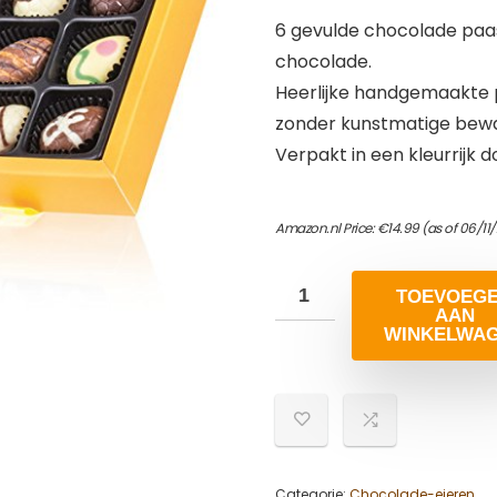
6 gevulde chocolade paas
chocolade.
Heerlijke handgemaakte p
zonder kunstmatige bew
Verpakt in een kleurrijk d
Amazon.nl Price:
€
14.99
(as of 06/11
TOEVOEG
AAN
WINKELWA
Categorie:
Chocolade-eieren