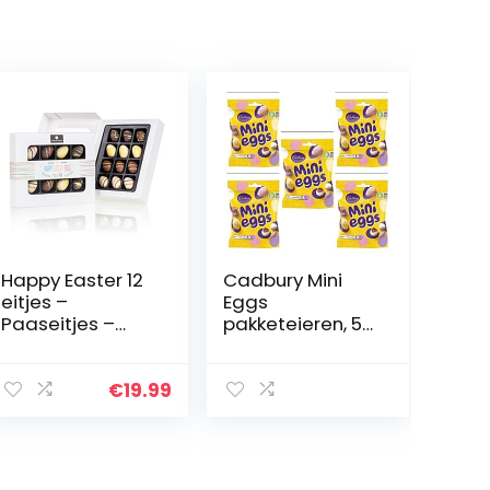
Happy Easter 12
Cadbury Mini
eitjes –
Eggs
Paaseitjes –
pakketeieren, 5
Paasei pralines
zakjes à 80 g
– 12 gevulde
chocolade
€
19.99
paaseitjes |
Paascadeau |
Pasen
chocolade |