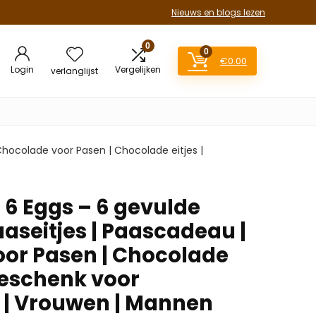
Nieuws en blogs lezen
0
0
€
0.00
Login
Vergelijken
verlanglijst
hocolade voor Pasen | Chocolade eitjes |
 6 Eggs – 6 gevulde
aseitjes | Paascadeau |
or Pasen | Chocolade
geschenk voor
 | Vrouwen | Mannen