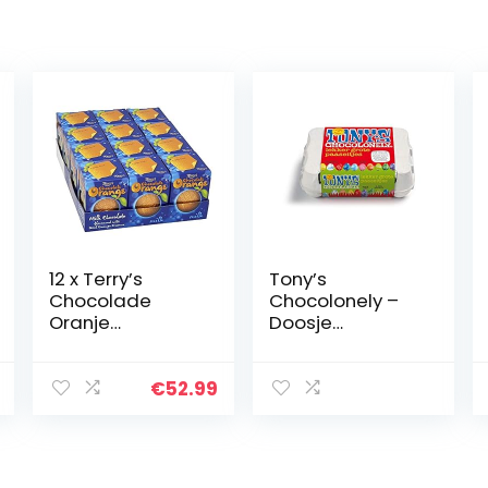
12 x Terry’s
Tony’s
Chocolade
Chocolonely –
Oranje
Doosje
(Volledige
Paaseitjes –
Case)
Pasen – 12
eieren – Paas
€
52.99
cadeau –
Chocolade
Eitjes –
Chocolade