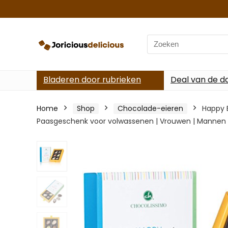
Search
for:
Bladeren door rubrieken
Deal van de d
Home
Shop
Chocolade-eieren
Happy E
Paasgeschenk voor volwassenen | Vrouwen | Mannen