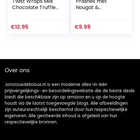
Twist Wraps Milk
Pralines met
Chocolate Truffles
Nougat &
in a Box, 135G
Marsepein
(VEGANE
SCHOKOLADEN-
€
12.95
€
9.98
MANUFAKTUR)
200g
Over ons
Joriciousdelicious.nl is een moderne alles-in-één
prijsvergelijkings- en beoordelingswebsite die de beste deals
biedt die beschikbaar zijn op amazon en u op de hoogte
houdt via de laatst toegevoegde blogs. Alle afbeeldingen
zijn auteursrechtelijk beschermd door hun respectievelijke
eigenaren. Alle geciteerde inhoud is afgeleid van hun
respectievelijke bronnen.