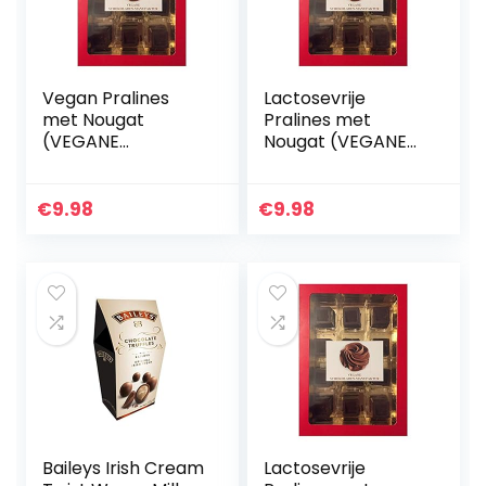
Vegan Pralines
Lactosevrije
met Nougat
Pralines met
(VEGANE
Nougat (VEGANE
SCHOKOLADEN-
SCHOKOLADEN-
MANUFAKTUR)
MANUFAKTUR)
200g
200g
€
9.98
€
9.98
Baileys Irish Cream
Lactosevrije