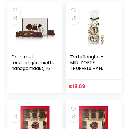
Doos met
Tartuflanghe –
fondant-janduiotti,
MINI ZOETE
handgemaakt, 150
TRUFFELS VAN
g, lijn Gianduiotti
ALBA – WIT 200g
€
18.69