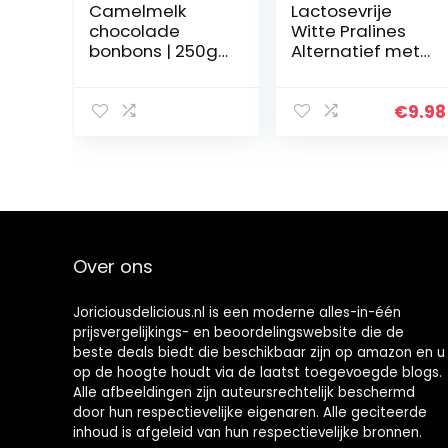
Camelmelk
Lactosevrije
chocolade
Witte Pralines
bonbons | 250g |
Alternatief met
verschillende
Nougat (VEGANE
soorten |
SCHOKOLADEN-
geproduceerd
MANUFAKTUR)
€
9.98
in de Verenigde
200g
Arabische
emiraten
volgens EU-
richtlijn
Over ons
Joriciousdelicious.nl is een moderne alles-in-één
prijsvergelijkings- en beoordelingswebsite die de
beste deals biedt die beschikbaar zijn op amazon en u
op de hoogte houdt via de laatst toegevoegde blogs.
Alle afbeeldingen zijn auteursrechtelijk beschermd
door hun respectievelijke eigenaren. Alle geciteerde
inhoud is afgeleid van hun respectievelijke bronnen.