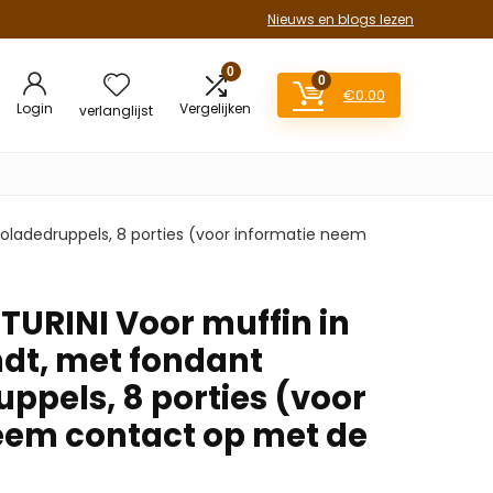
Nieuws en blogs lezen
0
0
€
0.00
Login
Vergelijken
verlanglijst
oladedruppels, 8 porties (voor informatie neem
TURINI Voor muffin in
ndt, met fondant
ppels, 8 porties (voor
eem contact op met de