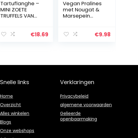
Tartuflanghe –
Vegan Pralines
MINI ZOETE
met Nougat &
TRUFFELS VAN
Marsepein
ALBA – WIT 200g
(VEGANE
SCHOKOLADEN-
MANUFAKTUR)
€
18.69
€
9.98
200g
Snelle links
Verklaringen
Home
Privacybeleid
Overzicht
algemene voorwaarden
Alles winkelen
Gelieerde
openbaarmaking
Blogs
Onze webshops