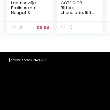
Lactosevrije
COTE D’OR
Pralines met
Bittere
Nougat &
chocolade, 150 g
Marsepein
– Pack van 2
(VEGANE
SCHOKOLADEN-
€
9.98
MANUFAKTUR)
200g
[arrow_forms id=’1628′]