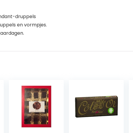
ondant-druppels
druppels en vormpjes.
rjaardagen.