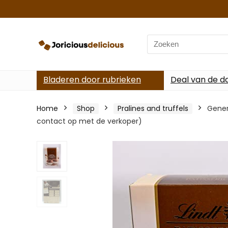
Search
for:
Bladeren door rubrieken
Deal van de d
Home
Shop
Pralines and truffels
Gener
contact op met de verkoper)