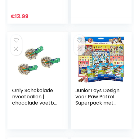
Sharing Size 226.8g
gesorteerd
€
13.99
Only Schokolade
JuniorToys Design
nvoetballen |
voor Paw Patrol
chocolade voetbal
Superpack met
| 3 x 100 g
meer dan 500
stickers en
chocolade als
cadeautje voor
geschenkzakjes