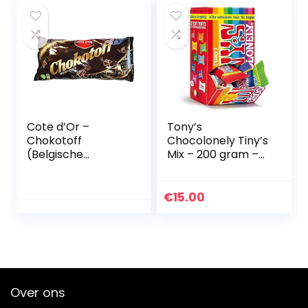
Cote d’Or –
Tony’s
Chokotoff
Chocolonely Tiny’s
(Belgische
Mix – 200 gram –
chocoladetoffees)
22 stuks mix
(35 Oz / 1 Kg)
assortiment
€
15.00
Over ons