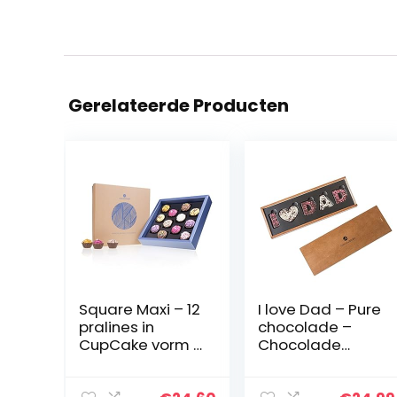
Gerelateerde Producten
Square Maxi – 12
I love Dad – Pure
pralines in
chocolade –
CupCake vorm |
Chocolade
Premium
letters |
pralines in een
Vaderdag |