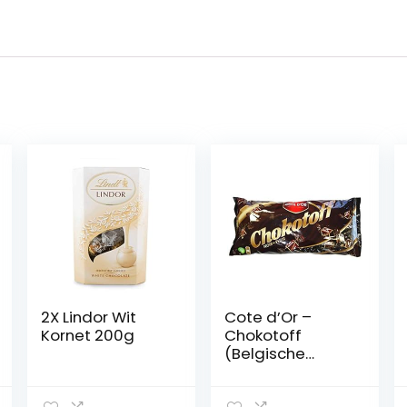
2X Lindor Wit
Cote d’Or –
Kornet 200g
Chokotoff
(Belgische
chocoladetoffe
es) (35 Oz / 1 Kg)