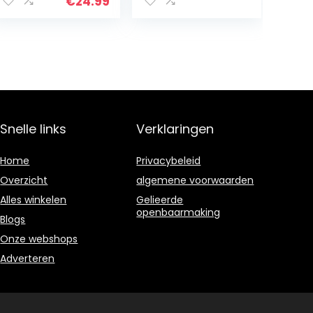
Valentijnsdag,
€
24.99
verjaardag,
Moederdag –
decoratie voor
het kaarslicht
diner – zacht
smeltende
chocoladehartj
es, 3 x 100 g –
Fairtrade
Snelle links
Verklaringen
Home
Privacybeleid
Overzicht
algemene voorwaarden
Alles winkelen
Gelieerde
openbaarmaking
Blogs
Onze webshops
Adverteren