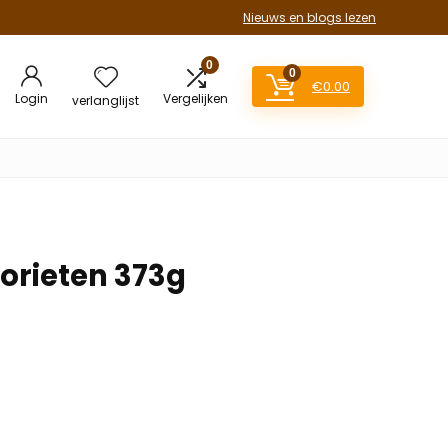
Nieuws en blogs lezen
0
0
€
0.00
Login
Vergelijken
verlanglijst
orieten 373g