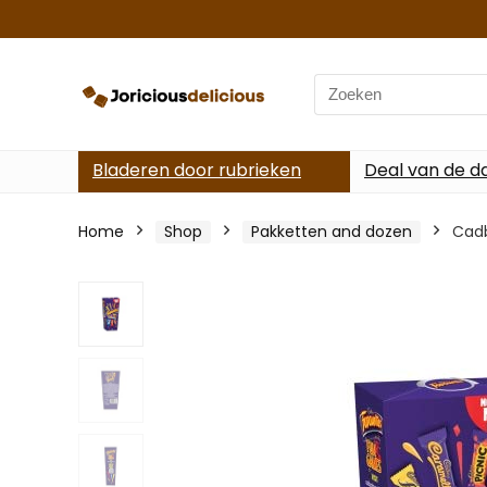
Search
for:
Bladeren door rubrieken
Deal van de d
Home
Shop
Pakketten and dozen
Cadb