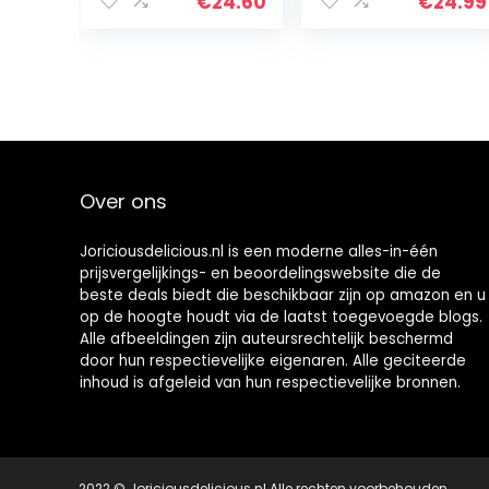
luxe doos |
Verjaardag |
€
24.60
€
24.99
Geschenkidee |
Cadeau papa |
Voor
Geschenkidee |
volwassenen |
Geschenk voor
Vrouwen |
papa | Houten
Mannen |
kistje
Kerstmis |
Verjaardag
Over ons
Joriciousdelicious.nl is een moderne alles-in-één
prijsvergelijkings- en beoordelingswebsite die de
beste deals biedt die beschikbaar zijn op amazon en u
op de hoogte houdt via de laatst toegevoegde blogs.
Alle afbeeldingen zijn auteursrechtelijk beschermd
door hun respectievelijke eigenaren. Alle geciteerde
inhoud is afgeleid van hun respectievelijke bronnen.
2022 © Joriciousdelicious.nl Alle rechten voorbehouden