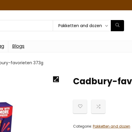
Pakketten and dozen
ag
Blogs
ury-favorieten 373g
Cadbury-fav
Categorie:
Pakketten and dozen