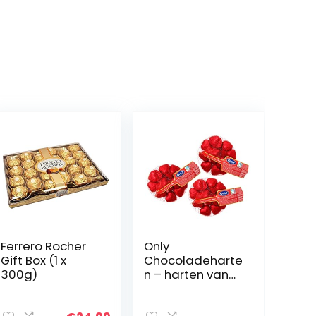
Ferrero Rocher
Only
Gift Box (1 x
Chocoladeharte
300g)
n – harten van
melkchocolade
– cadeau voor