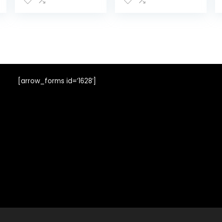
[arrow_forms id=’1628′]