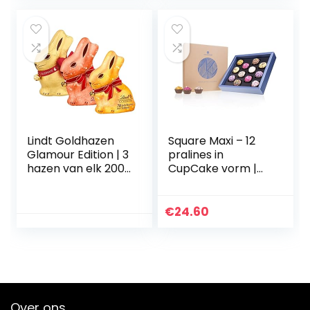
Lindt Goldhazen
Square Maxi – 12
Glamour Edition | 3
pralines in
hazen van elk 200
CupCake vorm |
g | Goud-glitter,
Premium pralines
Roze Glitter en
in een luxe doos |
Goud
Geschenkidee |
€
24.60
Voor volwassenen
| Vrouwen |
Mannen | Kerstmis
| Verjaardag
Over ons