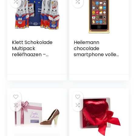
Klett Schokolade
Heilemann
Multipack
chocolade
reliëfhaazen –
smartphone volle
paashaas van
melk, verpakking
melkchocolade –
van 2 (2 x 40 g)
chocoladefiguren
in geschenkdoos –
chocoladecadeau
voor Pasen, 125 g