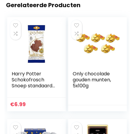
Gerelateerde Producten
Harry Potter
Only chocolade
Schokofrosch
gouden munten,
Snoep standaard
5x100g
zie omschrijving
Fan merch, Film
€
6.99