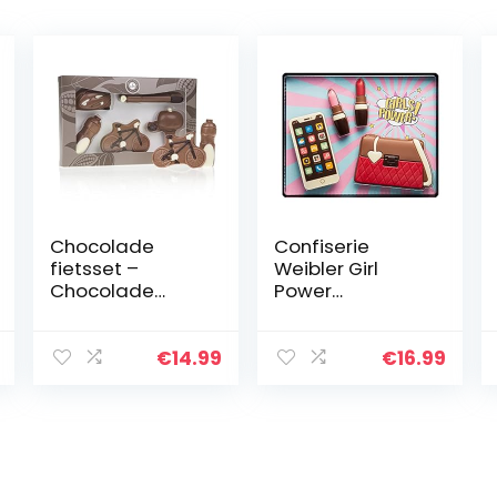
Chocolade
Confiserie
fietsset –
Weibler Girl
Chocolade
Power
figuurtjes |
Chocolade Gift
Chocolade fiets
Set – Inclusief
| Chocolade
Chocolade
€
14.99
€
16.99
fietsonderdelen
Telefoon,
| Grappig
Handtas en
cadeau |
Lippenstift
Geschenkidee |
Verjaardag |
Volwassenen |