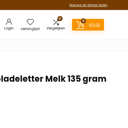
Nieuws en blogs lezen
0
0
€
0.00
Login
Vergelijken
verlanglijst
ladeletter Melk 135 gram