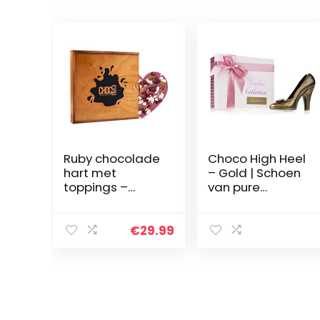
Ruby chocolade
Choco High Heel
hart met
– Gold | Schoen
toppings –
van pure
Verpakt in een
chocolade |
houten kistje |
Moederdag |
Cadeau |
Geschenk
€
29.99
Geschenkidee |
dames |
Valentijn |
Chocolade
Liefdesgeschen
pump | Cadeau
k | Vrouw |
vrouwen |
Moederdag |
Valentijn |
Verjaardag |
Verjaardag |