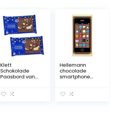
Klett
Heilemann
Schokolade
chocolade
Paasbord van
smartphone
melkchocolade
volle melk,
– paashaas –
verpakking van 2
cadeau voor
(2 x 40 g)
Pasen, 2 x 125 g