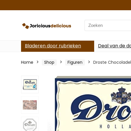
Search
for:
Bladeren door rubrieken
Deal van de d
Home
Shop
Figuren
Droste Chocoladel