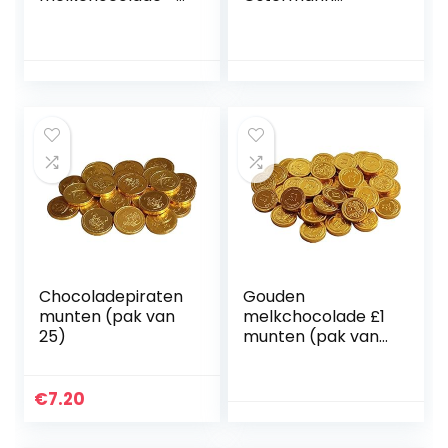
paashaas
“Franz” 150g 19 cm
chocolade in een
decoratieve
geschenkdoos –
cadeau voor
Pasen, 150 g
Chocoladepiraten
Gouden
munten (pak van
melkchocolade £1
25)
munten (pak van
40)
€
7.20