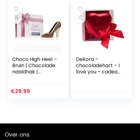
Choco High Heel –
Dekora –
Bruin | Chocolade
chocoladehart – I
naaldhak |
love you – cadeau
Chocolade
voor Valentijnsdag,
figuurtje |
verjaardag,
Geschenk
Moederdag –
€
29.99
Moederdag |
zacht smeltend
Damesschoen |
bonalinenhart, 45
Cadeau voor
g
dames | Valentijn |
Verjaardag |
Chocolade schoen
Over ons