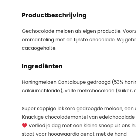
Productbeschrijving
Gechocolade meloen als eigen productie. Voor
ommanteling met de fijnste chocolade. Wij gebr
cacaogehalte.
Ingrediënten
Honingmeloen Cantaloupe gedroogd (53% honing
calciumchloride), volle melkchocolade (suiker,
Super sappige lekkere gedroogde meloen, een 
Knackige chocolademantel van edelchocolade vo
Verlied je dag met een kleine snoep uit on
staat voor hoogwaardig genot met de hand