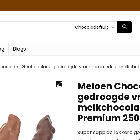
Chocoladefruit
ag
Blogs
ocolade | Gechocolade, gedroogde vruchten in edele melkcho
Meloen Choco
gedroogde vr
melkchocolad
Premium 250
Super sappige lekkere g