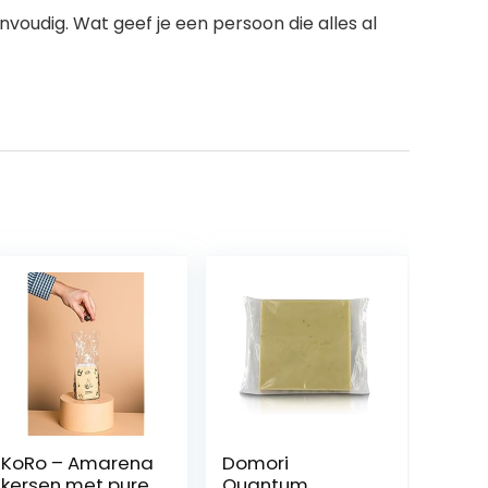
envoudig. Wat geef je een persoon die alles al
KoRo – Amarena
Domori
kersen met pure
Quantum