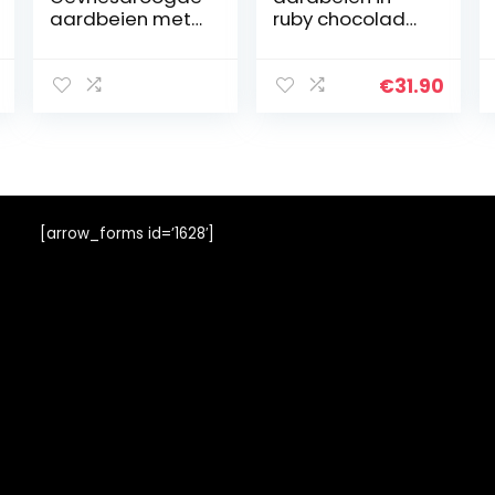
aardbeien met
ruby chocolade
pure chocolade
– aardbeien in
1 kg
chocolademant
el | geschenk |
€
31.90
roze chocolade |
roby |
verjaardag |
verjaardagscad
eau | man |
vrouw | kinderen
[arrow_forms id=’1628′]
|
chocoladevruch
ten | fruit