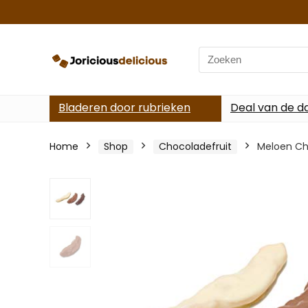
Search
for:
Bladeren door rubrieken
Deal van de d
Home
Shop
Chocoladefruit
Meloen Ch