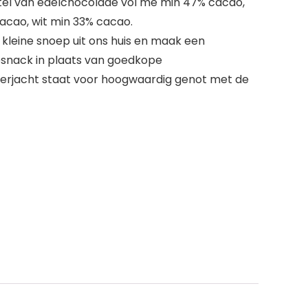
l van edelchocolade vol me min 47% cacao,
cacao, wit min 33% cacao.
 kleine snoep uit ons huis en maak een
snack in plaats van goedkope
rjacht staat voor hoogwaardig genot met de