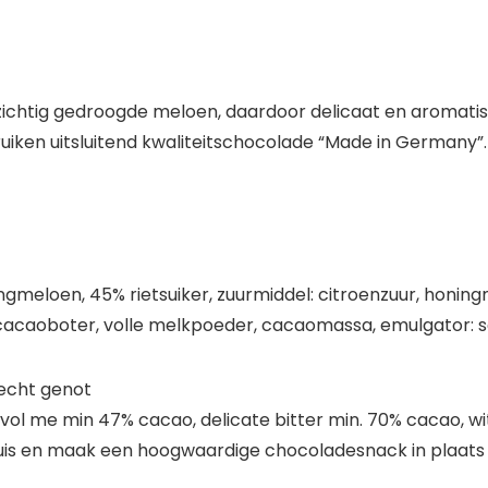
zichtig gedroogde meloen, daardoor delicaat en aromati
uiken uitsluitend kwaliteitschocolade “Made in Germany
meloen, 45% rietsuiker, zuurmiddel: citroenzuur, honi
 cacaoboter, volle melkpoeder, cacaomassa, emulgator: so
echt genot
l me min 47% cacao, delicate bitter min. 70% cacao, wi
s huis en maak een hoogwaardige chocoladesnack in plaa