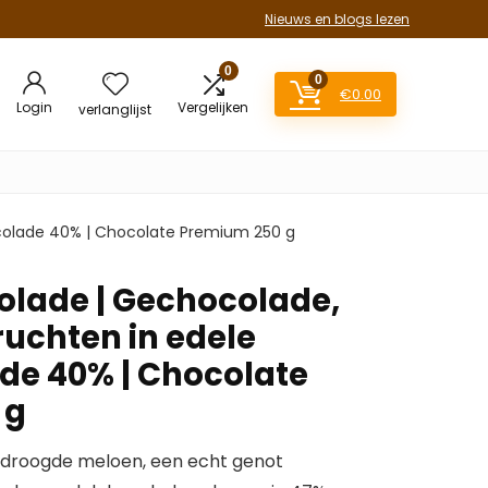
Nieuws en blogs lezen
0
0
€
0.00
Login
Vergelijken
verlanglijst
colade 40% | Chocolate Premium 250 g
lade | Gechocolade,
uchten in edele
e 40% | Chocolate
 g
edroogde meloen, een echt genot