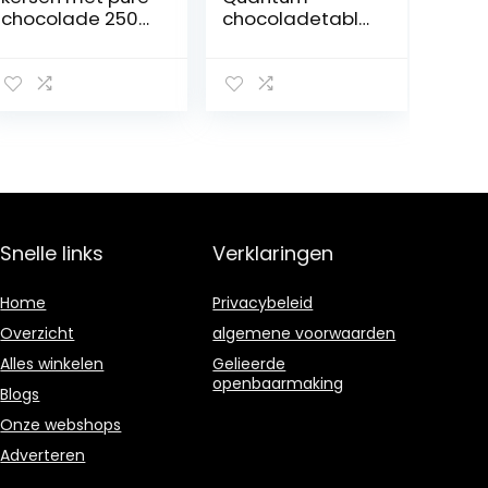
chocolade 250
chocoladetable
g
t wit met
pistachengezalk
t, Maxi-formaat,
500 g
Snelle links
Verklaringen
Home
Privacybeleid
Overzicht
algemene voorwaarden
Alles winkelen
Gelieerde
openbaarmaking
Blogs
Onze webshops
Adverteren