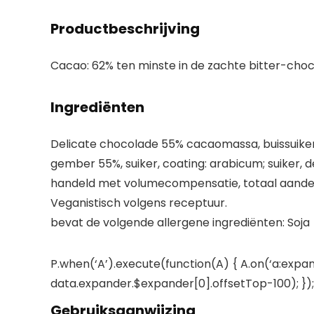
Productbeschrijving
Cacao: 62% ten minste in de zachte bitter-cho
Ingrediënten
Delicate chocolade 55% cacaomassa, buissuike
gember 55%, suiker, coating: arabicum; suiker, 
handeld met volumecompensatie, totaal aande
Veganistisch volgens receptuur.
bevat de volgende allergene ingrediënten: Soja
P.when(‘A’).execute(function(A) { A.on(‘a:expan
data.expander.$expander[0].offsetTop-100); }); 
Gebruiksaanwijzing