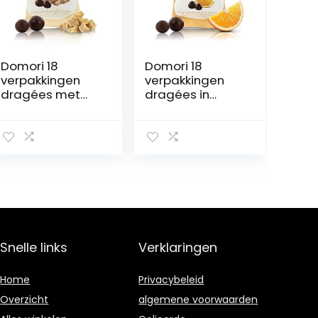
Domori 18
Domori 18
verpakkingen
verpakkingen
dragées met
dragées in
gember, stuk
oranje,
gember met
sinaasappeldob
fondant
belsteen, gevuld
chocolade, 40 g
met fondant
(in totaal 720 g)
chocolade, 40 g
(in totaal 720 g)
Snelle links
Verklaringen
Home
Privacybeleid
Overzicht
algemene voorwaarden