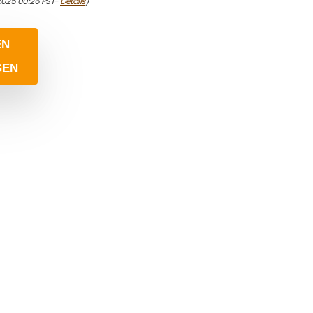
/2025 00:26 PST-
Details
)
EN
GEN