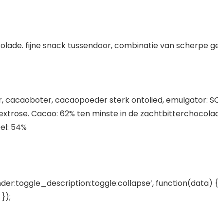
colade. fijne snack tussendoor, combinatie van scherpe
r, cacaoboter, cacaopoeder sterk ontolied, emulgator:
dextrose. Cacao: 62% ten minste in de zachtbitterchocola
el: 54%
der:toggle_description:toggle:collapse’, function(data) {
});