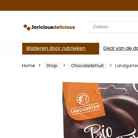
Search
for:
Bladeren door rubrieken
Deal van de d
Home
Shop
Chocoladefruit
Landgarten