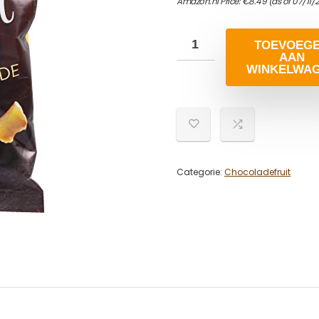
Amazon.nl Price:
€
8.49
(as of 07/11
TOEVOEG
AAN
WINKELWA
Categorie:
Chocoladefruit