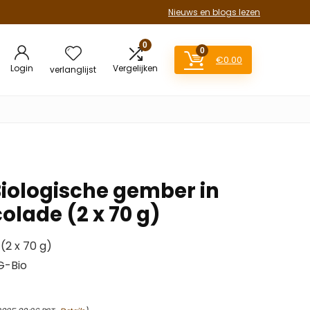
Nieuws en blogs lezen
0
0
€
0.00
Login
Vergelijken
verlanglijst
iologische gember in
olade (2 x 70 g)
(2 x 70 g)
EG-Bio