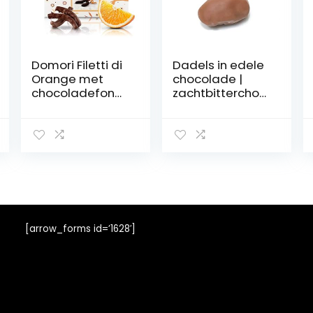
Domori Filetti di
Dadels in edele
Orange met
chocolade |
chocoladefond
zachtbitterchoc
ant Arriba 62%,
olade of volle
150 g
melkchocolade |
chocolade
vruchten | 250 g
(volle
chocolade)
[arrow_forms id=’1628′]