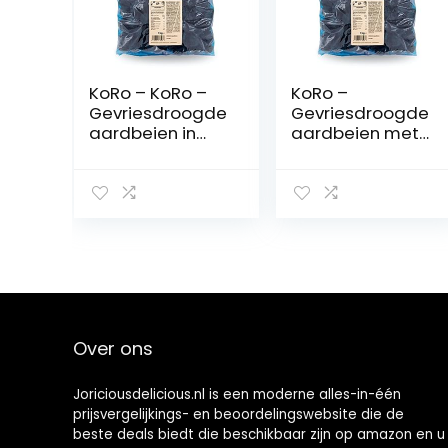
KoRo – KoRo –
KoRo –
Gevriesdroogde
Gevriesdroogde
aardbeien in
aardbeien met
pure chocolade
pure chocolade
3 x 1 kg
1 kg
Over ons
Joriciousdelicious.nl is een moderne alles-in-één
prijsvergelijkings- en beoordelingswebsite die de
beste deals biedt die beschikbaar zijn op amazon en u