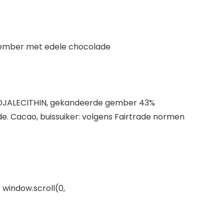
 gember met edele chocolade
 SOJALECITHIN, gekandeerde gember 43%
de. Cacao, buissuiker: volgens Fairtrade normen
 window.scroll(0,