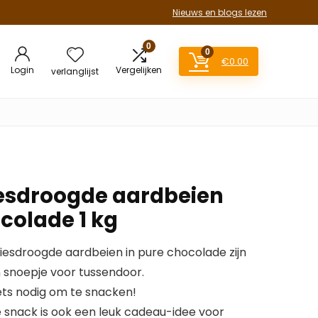
Nieuws en blogs lezen
0
0
€
0.00
Login
Vergelijken
verlanglijst
esdroogde aardbeien
colade 1 kg
esdroogde aardbeien in pure chocolade zijn
 snoepje voor tussendoor.
ets nodig om te snacken!
snack is ook een leuk cadeau-idee voor