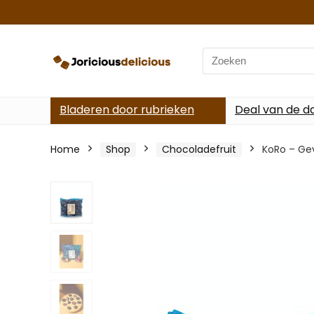
Search
for:
Bladeren door rubrieken
Deal van de d
Home
Shop
Chocoladefruit
KoRo – Ge