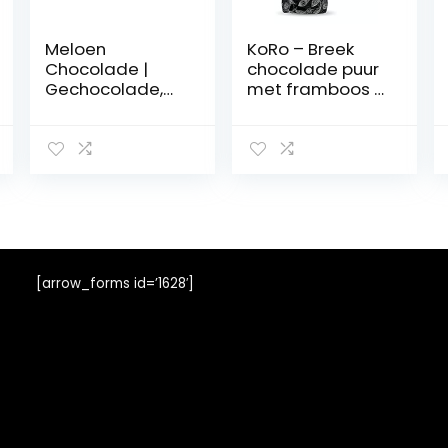
Meloen
KoRo – Breek
Chocolade |
chocolade puur
Gechocolade,
met framboos 5
gedroogde
x 1 kg
vruchten in
edele
melkchocolade
40% | Chocolate
Premium 250 g
[arrow_forms id=’1628′]