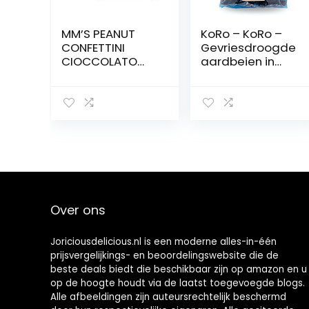
MM’S PEANUT
KoRo – KoRo –
CONFETTINI
Gevriesdroogde
CIOCCOLATO
aardbeien in
45GR X 24PZ
pure chocolade
3 x 1 kg
Over ons
Joriciousdelicious.nl is een moderne alles-in-één
prijsvergelijkings- en beoordelingswebsite die de
beste deals biedt die beschikbaar zijn op amazon en u
op de hoogte houdt via de laatst toegevoegde blogs.
Alle afbeeldingen zijn auteursrechtelijk beschermd