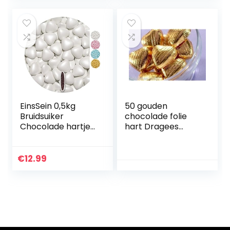
EinsSein 0,5kg
50 gouden
Bruidsuiker
chocolade folie
Chocolade hartjes
hart Dragees
Dragées medium
bruiloft gunsten
wit parel mini
chocolade hartjes
€
12.99
dragee hart paars
doopsuiker bruiloft
chocoladehartjes
suiker gekleurd
suikerlaagje
geboorte
communie candy