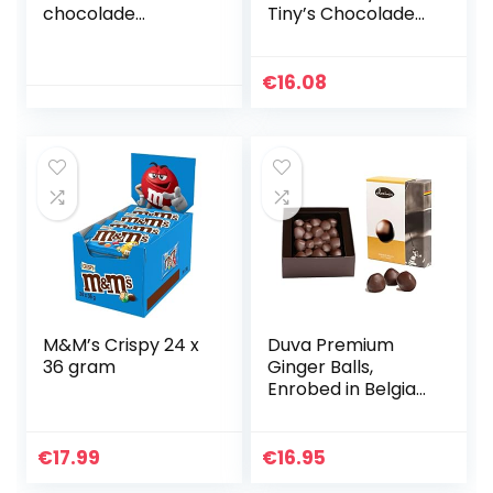
chocolade
Tiny’s Chocolade
lieveheersbeestje |
Mix – Chocolade
geluksbrenger | 3 x
Geschenk – Mini
100 g
Uitdeel
€
16.08
Chocolaatjes –
200 Gram – 22
Stuks – Belgische
Fairtrade
Chocolade
M&M’s Crispy 24 x
Duva Premium
36 gram
Ginger Balls,
Enrobed in Belgian
Dark Belgian
Chocolate 200g
€
17.99
€
16.95