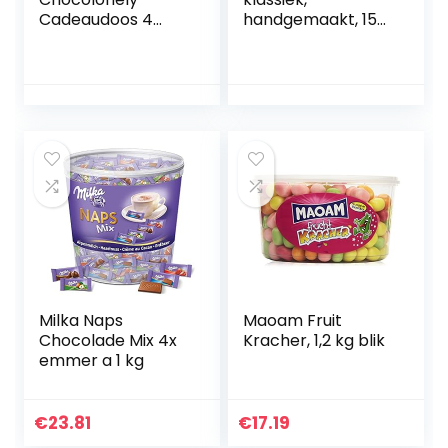
Cadeaudoos 4
handgemaakt, 150
Chocoladerepen –
g, lijn Gianduiotti
1x Melk Karamel
Zeezout, 1x Melk, 1x
Puur Amandel
Zeezout, 1x Wit
Framboos
Knettersuiker –
Giftset –
Cadeauverpakking
Milka Naps
Maoam Fruit
Chocolade Mix 4x
Kracher, 1,2 kg blik
emmer a 1 kg
€
23.81
€
17.19