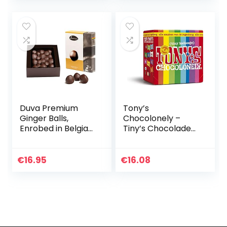
Duva Premium
Tony’s
Ginger Balls,
Chocolonely –
Enrobed in Belgian
Tiny’s Chocolade
Dark Belgian
Mix – Chocolade
Chocolate 200g
Geschenk – Mini
Uitdeel
€
16.95
€
16.08
Chocolaatjes –
200 Gram – 22
Stuks – Belgische
Fairtrade
Chocolade