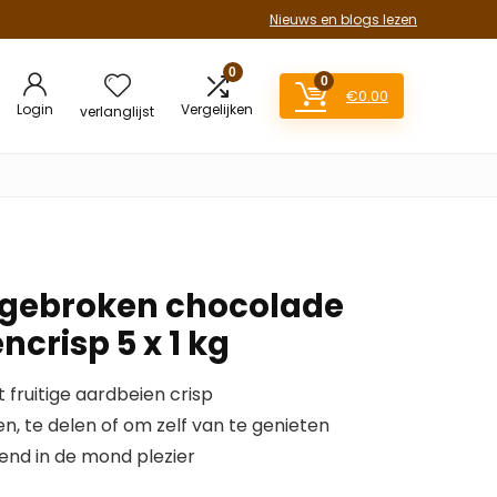
Nieuws en blogs lezen
0
0
€
0.00
Login
Vergelijken
verlanglijst
 gebroken chocolade
crisp 5 x 1 kg
fruitige aardbeien crisp
n, te delen of om zelf van te genieten
nd in de mond plezier