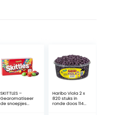
SKITTLES –
Haribo Viola 2 x
Gearomatiseer
820 stuks in
de snoepjes
ronde doos 1148
met fruitsmaak
g
– Doos van 45 g