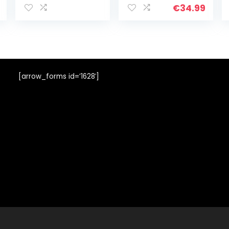
€
34.99
[arrow_forms id=’1628′]