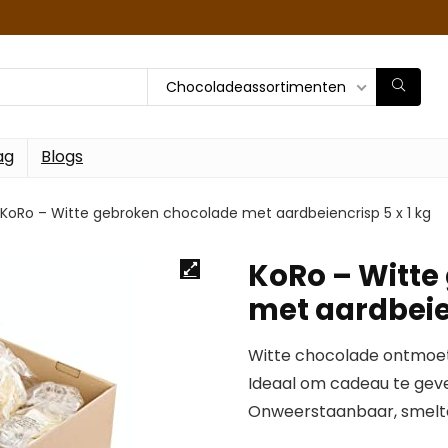
Chocoladeassortimenten
ag
Blogs
KoRo – Witte gebroken chocolade met aardbeiencrisp 5 x 1 kg
KoRo – Witte
met aardbeien
Witte chocolade ontmoet 
Ideaal om cadeau te geve
Onweerstaanbaar, smelte