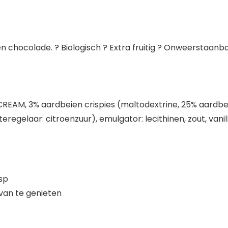
n chocolade. ? Biologisch ? Extra fruitig ? Onweerstaanb
EAM, 3% aardbeien crispies (maltodextrine, 25% aardbeie
eregelaar: citroenzuur), emulgator: lecithinen, zout, vanil
sp
 van te genieten