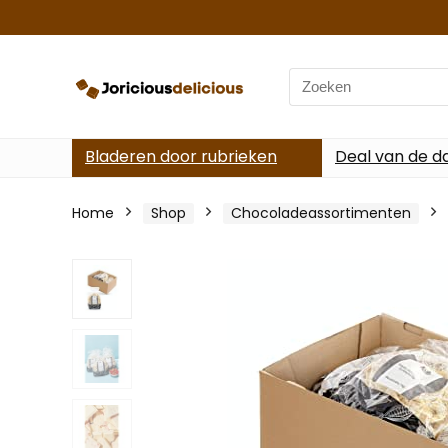
Search
for:
Bladeren door rubrieken
Deal van de d
Home
Shop
Chocoladeassortimenten