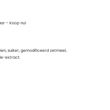
aar – Koop nu!
n, suiker, gemodificeerd zetmeel,
le-extract.