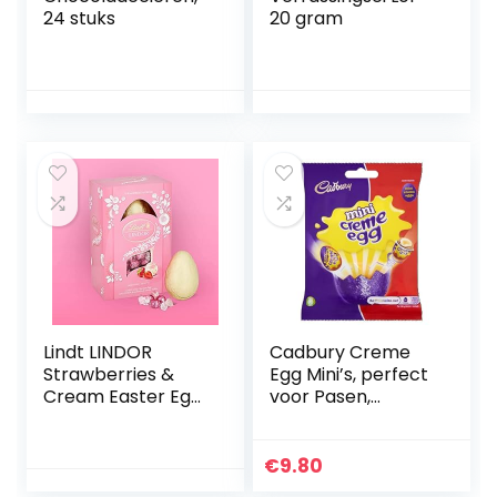
24 stuks
20 gram
Lindt LINDOR
Cadbury Creme
Strawberries &
Egg Mini’s, perfect
Cream Easter Egg
voor Pasen,
Gift, containing a
melkchocolade ei
Lindt White
gevuld met
chocolate egg and
fondant 78 g
€
9.80
LINDOR
(Pack van 1)