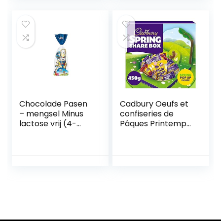
Strawberries &
Cream truffles
with a smooth
melting filling
-260g
Chocolade Pasen
Cadbury Oeufs et
– mengsel Minus
confiseries de
lactose vrij (4-
Pâques Printemps
delig / 111 g)
a partager.
VOLLMILK
Chasse aux oeufs
CHOCOLADE
de Pâques