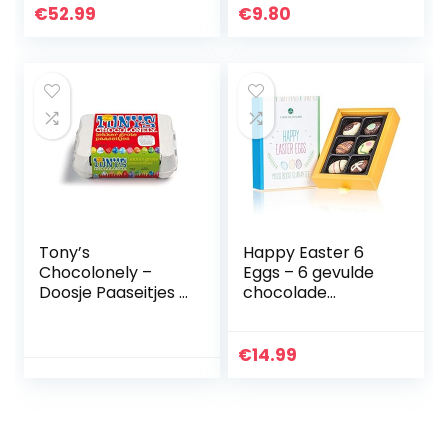
fondant 78 g
€
52.99
€
9.80
(Pack van 1)
Tony’s
Happy Easter 6
Chocolonely –
Eggs – 6 gevulde
Doosje Paaseitjes –
chocolade
Pasen – 12 eieren –
paaseitjes |
Paas cadeau –
Paascadeau |
Chocolade Eitjes –
Chocolade voor
€
14.99
Chocolade Eieren
Pasen | Chocolade
– Paas Chocolade
eitjes |
– Fairtrade
Paasgeschenk
Chocolade
voor volwassenen