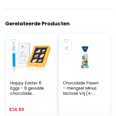
Gerelateerde Producten
Happy Easter 6
Chocolade Pasen
Eggs – 6 gevulde
– mengsel Minus
chocolade
lactose vrij (4-
paaseitjes |
delig / 111 g)
Paascadeau |
VOLLMILK
Chocolade voor
CHOCOLADE
€
14.99
Pasen | Chocolade