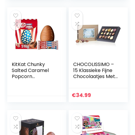
eitjes |
Paasgeschenk
voor volwassenen
| Vrouwen |
Mannen
KitKat Chunky
CHOCOLISSIMO –
Salted Caramel
15 Klassieke Fijne
Popcorn
Chocolaatjes Met
Chocolate Easter
een
Egg – 516g
Verscheidenheid
Aan Vullingen,
€
34.99
Paaschocolade,
Paascadeau voor
Volwassenen,
Vrouwen, Mannen,
Luxe Praliné Mix,
Cadeau-Idee,