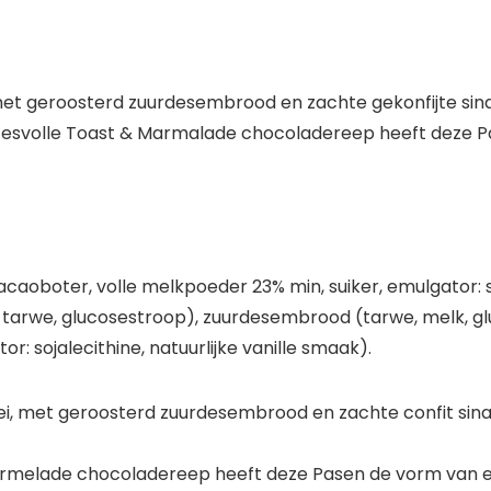
et geroosterd zuurdesembrood en zachte gekonfijte sinaa
cesvolle Toast & Marmalade chocoladereep heeft deze 
oboter, volle melkpoeder 23% min, suiker, emulgator: sojal
r, tarwe, glucosestroop), zuurdesembrood (tarwe, melk, gl
r: sojalecithine, natuurlijke vanille smaak).
i, met geroosterd zuurdesembrood en zachte confit sinaa
Marmelade chocoladereep heeft deze Pasen de vorm van 