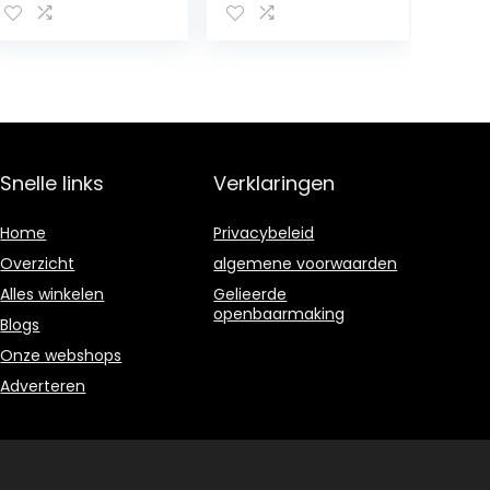
516g
Omhuld door
Belgische
Fondant
Chocolade
250g
Snelle links
Verklaringen
Home
Privacybeleid
Overzicht
algemene voorwaarden
Alles winkelen
Gelieerde
openbaarmaking
Blogs
Onze webshops
Adverteren