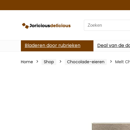
Search
for:
Bladeren door rubrieken
Deal van de d
Home
Shop
Chocolade-eieren
Melt C