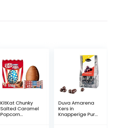
KitKat Chunky
Duva Amarena
Salted Caramel
Kers in
Popcorn
Knapperige Pure
Chocolate
Chocolade –
Easter Egg –
Ontpitte Kers