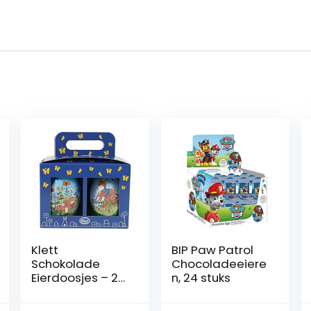
Klett
BIP Paw Patrol
Schokolade
Chocoladeeiere
Eierdoosjes – 2
n, 24 stuks
paaseieren van
melkchocolade