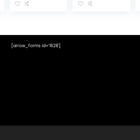
– paashaas als
motief –
decoratieve
geschenkverpak
king voor Pasen,
110 g
[arrow_forms id=’1628′]