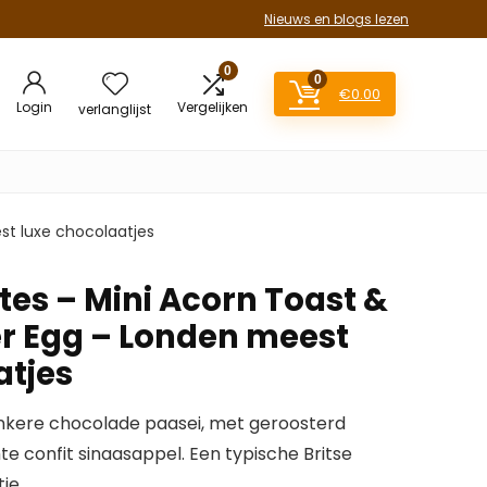
Nieuws en blogs lezen
0
0
€
0.00
Login
Vergelijken
verlanglijst
st luxe chocolaatjes
tes – Mini Acorn Toast &
r Egg – Londen meest
atjes
onkere chocolade paasei, met geroosterd
 confit sinaasappel. Een typische Britse
ie.