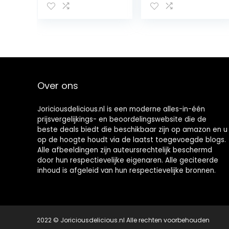
chocolade
Lindt White
Pasen –
chocolate egg
chocoladefigur
and LINDOR
en paasfeest –
Strawberries &
cadeau voor
Cream truffles
Pasen – 100 g
with a smooth
melting filling
-260g
Over ons
Joriciousdelicious.nl is een moderne alles-in-één
prijsvergelijkings- en beoordelingswebsite die de
beste deals biedt die beschikbaar zijn op amazon en u
op de hoogte houdt via de laatst toegevoegde blogs.
Alle afbeeldingen zijn auteursrechtelijk beschermd
door hun respectievelijke eigenaren. Alle geciteerde
inhoud is afgeleid van hun respectievelijke bronnen.
2022 © Joriciousdelicious.nl Alle rechten voorbehouden