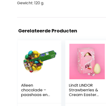
Gewicht: 120 g.
Gerelateerde Producten
Alleen
Lindt LINDOR
chocolade –
Strawberries &
paashaas en
Cream Easter
paaseieren in
Egg Gift,
een net –
containing a