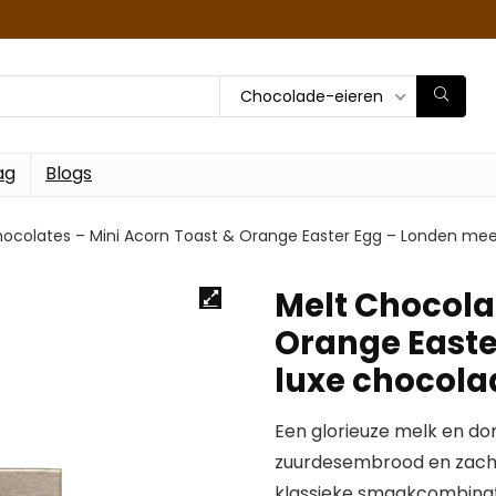
Chocolade-eieren
ag
Blogs
hocolates – Mini Acorn Toast & Orange Easter Egg – Londen mee
Melt Chocola
Orange Easte
luxe chocola
Een glorieuze melk en d
zuurdesembrood en zachte
klassieke smaakcombinat