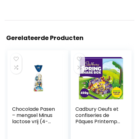
Gerelateerde Producten
Chocolade Pasen
Cadbury Oeufs et
– mengsel Minus
confiseries de
lactose vrij (4-
Pâques Printemps
delig / 111 g)
a partager.
VOLLMILK
Chasse aux oeufs