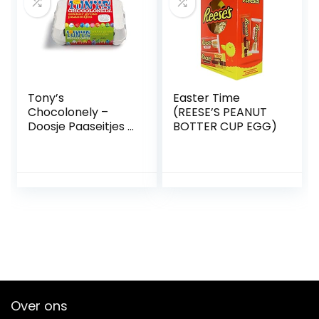
Vrouw | Man
Tony’s
Easter Time
Chocolonely –
(REESE’S PEANUT
Doosje Paaseitjes –
BOTTER CUP EGG)
Pasen – 12 eieren –
Paas cadeau –
Chocolade Eitjes –
Chocolade Eieren
– Paas Chocolade
– Fairtrade
Chocolade
Over ons