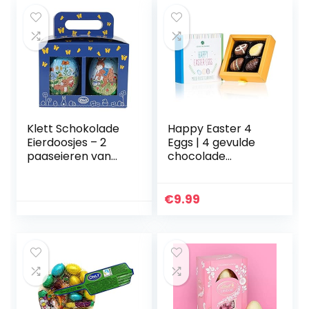
Klett Schokolade
Happy Easter 4
Eierdoosjes – 2
Eggs | 4 gevulde
paaseieren van
chocolade
melkchocolade –
paaseitjes |
paashaas als
paasgeschenk |
motief –
chocolade voor
€
9.99
decoratieve
Pasen | Chocolade
geschenkverpakki
eitjes |
ng voor Pasen, 110
Paasgeschenk
g
voor volwassenen
| Paascadeau |
Vrouw | Man