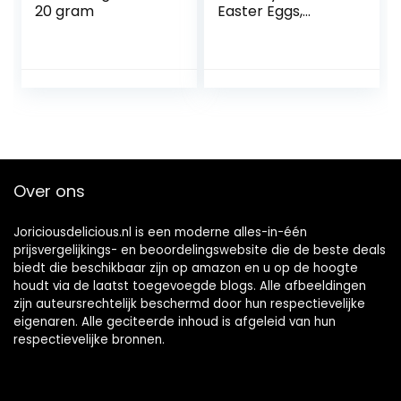
20 gram
Easter Eggs,
Creme Caramel,
Reese’s Bunny, Mini
Daim Eggs,
Smarties, Kit Kat,
Mini Eggs,
Paaseieren Melky
Bar, Paaseieren
Pouch
Over ons
Joriciousdelicious.nl is een moderne alles-in-één
prijsvergelijkings- en beoordelingswebsite die de beste deals
biedt die beschikbaar zijn op amazon en u op de hoogte
houdt via de laatst toegevoegde blogs. Alle afbeeldingen
zijn auteursrechtelijk beschermd door hun respectievelijke
eigenaren. Alle geciteerde inhoud is afgeleid van hun
respectievelijke bronnen.