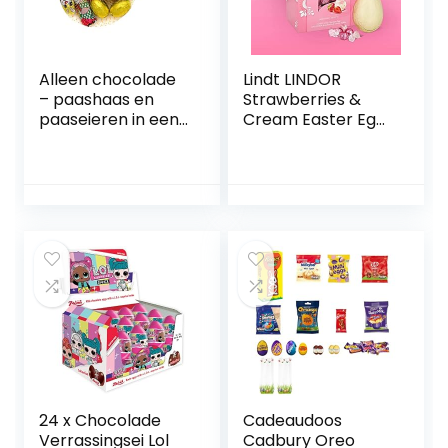
Alleen chocolade
Lindt LINDOR
– paashaas en
Strawberries &
paaseieren in een
Cream Easter Egg
net – chocolade
Gift, containing a
Pasen –
Lindt White
chocoladefiguren
chocolate egg and
paasfeest –
LINDOR
cadeau voor
Strawberries &
Pasen – 100 g
Cream truffles
with a smooth
melting filling
-260g
24 x Chocolade
Cadeaudoos
Verrassingsei Lol
Cadbury Oreo