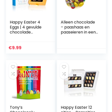
Happy Easter 4
Alleen chocolade
Eggs | 4 gevulde
– paashaas en
chocolade
paaseieren in een
paaseitjes |
net – chocolade
paasgeschenk |
Pasen –
chocolade voor
chocoladefiguren
€
9.99
Pasen | Chocolade
paasfeest –
eitjes |
cadeau voor
Paasgeschenk
Pasen – 100 g
voor volwassenen
| Paascadeau |
Vrouw | Man
Tony’s
Happy Easter 12