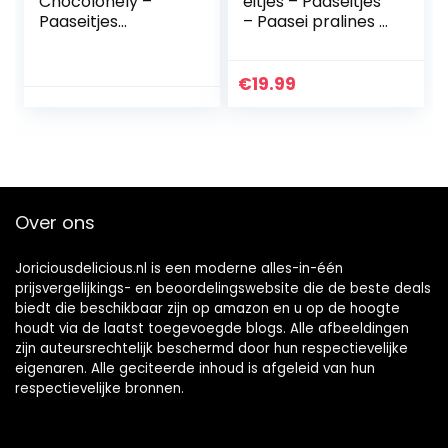
Chocolonely –
eitjes – Paaseitjes
Paaseitjes
– Paasei pralines –
Uitdeelzak
12 gevulde
Rainbow Mix –
chocolade
Pasen Chocolade
paaseitjes |
€
19.99
– 255 gram –
Paascadeau |
Fairtrade
Pasen chocolade |
Chocolade
chocolade eieren |
Paaschocolade |
man | vrouw |
mannen | vrouwen
Over ons
Joriciousdelicious.nl is een moderne alles-in-één
prijsvergelijkings- en beoordelingswebsite die de beste deals
biedt die beschikbaar zijn op amazon en u op de hoogte
houdt via de laatst toegevoegde blogs. Alle afbeeldingen
zijn auteursrechtelijk beschermd door hun respectievelijke
eigenaren. Alle geciteerde inhoud is afgeleid van hun
respectievelijke bronnen.