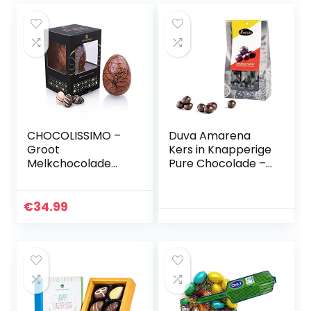
CHOCOLISSIMO –
Duva Amarena
Groot
Kers in Knapperige
Melkchocolade
Pure Chocolade –
Paasei Met 4
Ontpitte Kers
Alcoholvrije Luxe
Omhuld door
Chocolaatjes –
Belgische Fondant
€
34.99
Edel Paascadeau
Chocolade 250g
in Donkere
Geschenkverpakki
ng, Paasgeschenk,
Paaschocolade
Paassnoepjes