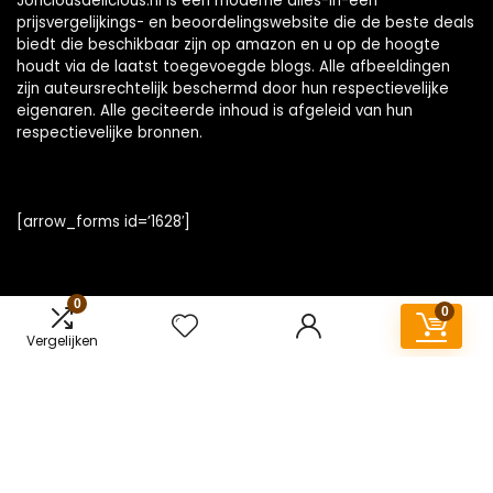
Joriciousdelicious.nl is een moderne alles-in-één
prijsvergelijkings- en beoordelingswebsite die de beste deals
biedt die beschikbaar zijn op amazon en u op de hoogte
houdt via de laatst toegevoegde blogs. Alle afbeeldingen
zijn auteursrechtelijk beschermd door hun respectievelijke
eigenaren. Alle geciteerde inhoud is afgeleid van hun
respectievelijke bronnen.
[arrow_forms id=’1628′]
0
0
Snelle links
Vergelijken
Home
Overzicht
Alles winkelen
Blogs