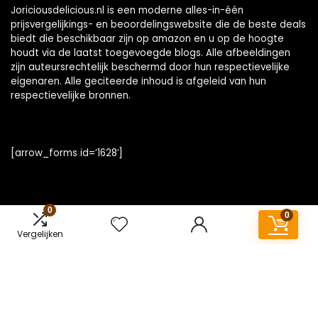
Joriciousdelicious.nl is een moderne alles-in-één
prijsvergelijkings- en beoordelingswebsite die de beste deals
biedt die beschikbaar zijn op amazon en u op de hoogte
houdt via de laatst toegevoegde blogs. Alle afbeeldingen
zijn auteursrechtelijk beschermd door hun respectievelijke
eigenaren. Alle geciteerde inhoud is afgeleid van hun
respectievelijke bronnen.
[arrow_forms id=’1628′]
0
0
Snelle links
Vergelijken
Home
Overzicht
Alles winkelen