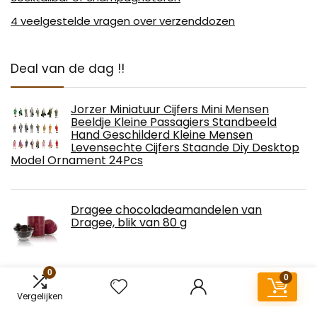
4 veelgestelde vragen over verzenddozen
Deal van de dag !!
Jorzer Miniatuur Cijfers Mini Mensen
Beeldje Kleine Passagiers Standbeeld
Hand Geschilderd Kleine Mensen
Levensechte Cijfers Staande Diy Desktop
Model Ornament 24Pcs
Dragee chocoladeamandelen van
Dragee, blik van 80 g
0
0
Peppa Pig chocolade-verrassingsei (4 x
Vergelijken
20 g), met klein speelgoed, halfwitte
chocolade, halve melkchocolade, plus