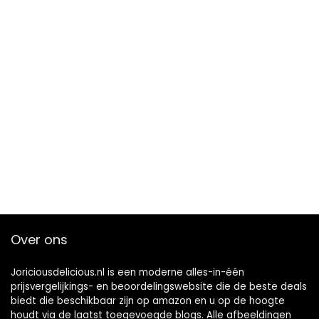
Over ons
Joriciousdelicious.nl is een moderne alles-in-één
prijsvergelijkings- en beoordelingswebsite die de beste deals
biedt die beschikbaar zijn op amazon en u op de hoogte
houdt via de laatst toegevoegde blogs. Alle afbeeldingen