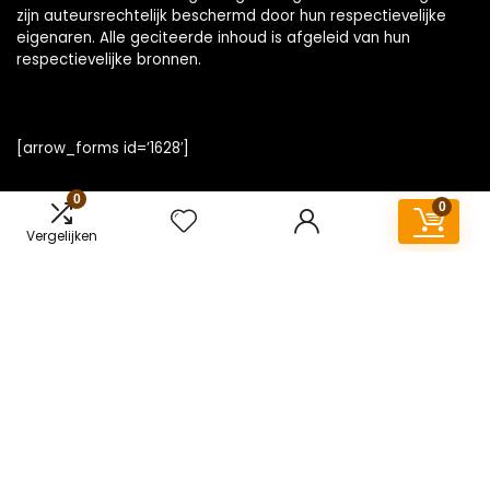
zijn auteursrechtelijk beschermd door hun respectievelijke
eigenaren. Alle geciteerde inhoud is afgeleid van hun
respectievelijke bronnen.
[arrow_forms id=’1628′]
0
0
Vergelijken
Snelle links
Home
Overzicht
Alles winkelen
Blogs
Onze webshops
Adverteren