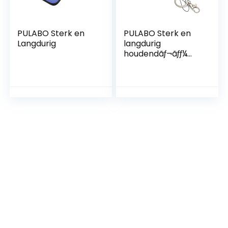
PULABO Sterk en
PULABO Sterk en
Langdurig
langdurig
houdendãƒ¬ãƒƒ¼
ãƒãƒãƒ‰ãƒãƒ¹ãƒãƒãƒãƒ
ãƒãƒã’¹ãƒã’¹ãƒãƒãƒã€
ã’¹ãƒãƒã€
ã’¹ãƒƒƒƒƒãƒãƒƒƒƒãƒãƒãƒã
ƒãƒãƒãƒãƒãƒãƒãƒãƒãƒãƒ
ãƒãƒãƒãƒãƒãƒ 1 1 10 10
ãƒ—ã’·ãƒ§ãƒ³
(ã’ªãƒ¬ãƒ³ã’ür)