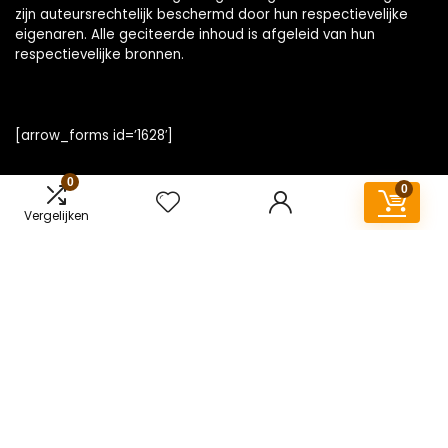
zijn auteursrechtelijk beschermd door hun respectievelijke
eigenaren. Alle geciteerde inhoud is afgeleid van hun
respectievelijke bronnen.
[arrow_forms id=’1628′]
0
0
Vergelijken
Snelle links
Home
Overzicht
Alles winkelen
Blogs
Onze webshops
Adverteren