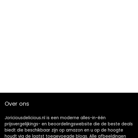
Over ons
Joriciousdelicious.nl is een moderne alles-in-één
prijsvergelijkings- en beoordelingswebsite die de beste deals
biedt die beschikbaar zijn op amazon en u op de hoogte
houdt via de laatst toegevoegde blogs. Alle afbeeldingen