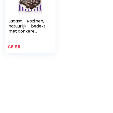
Lacasa – Rozijnen,
natuurlijk – bedekt
met donkere
chocolade – Mi
Momento – 150
gram
€
6.99