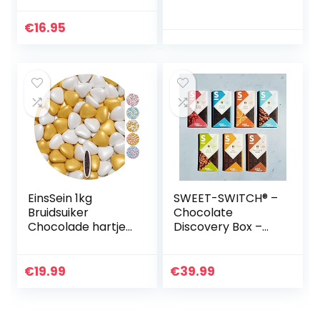
Chocolate 200g
geluksbrenger | 3 x
100 g
€
16.95
EinsSein 1kg
SWEET-SWITCH® –
Bruidsuiker
Chocolate
Chocolade hartjes
Discovery Box –
Dragées Mix
Belgische
medium wit-goud
Chocolade mix – 7
parel mini
Chocolade
€
19.99
€
39.99
chocolade hartjes
soorten – Pure
dragee hart paars
Chocolade –
doopsuiker bruiloft
Melkchocolade –