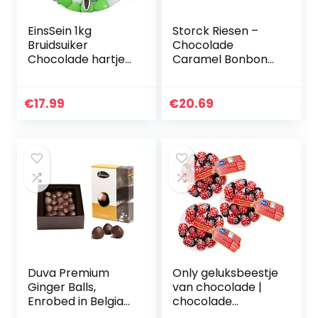
EinsSein 1kg
Storck Riesen –
Bruidsuiker
Chocolade
Chocolade hartjes
Caramel Bonbons
Dragées Mix
– 900gr
medium wit-
lichtgroen glans
€
17.99
€
20.69
mini chocolade
hartjes dragee
hart paars
doopsuiker bruiloft
chocoladehartjes
suiker gekleurd
suikerlaagje
geboorte
Duva Premium
Only geluksbeestje
Ginger Balls,
van chocolade |
Enrobed in Belgian
chocolade
Dark Belgian
lieveheersbeestje |