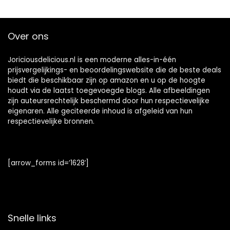
chocoladehartjes
Geschenk –
suiker gekleurd
Chocolade cadeau
suikerlaagje
– Suikerarm –
Over ons
geboorte
KETO – 7 x 100g
Joriciousdelicious.nl is een moderne alles-in-één
prijsvergelijkings- en beoordelingswebsite die de beste deals
biedt die beschikbaar zijn op amazon en u op de hoogte
houdt via de laatst toegevoegde blogs. Alle afbeeldingen
zijn auteursrechtelijk beschermd door hun respectievelijke
eigenaren. Alle geciteerde inhoud is afgeleid van hun
respectievelijke bronnen.
[arrow_forms id=’1628′]
Snelle links