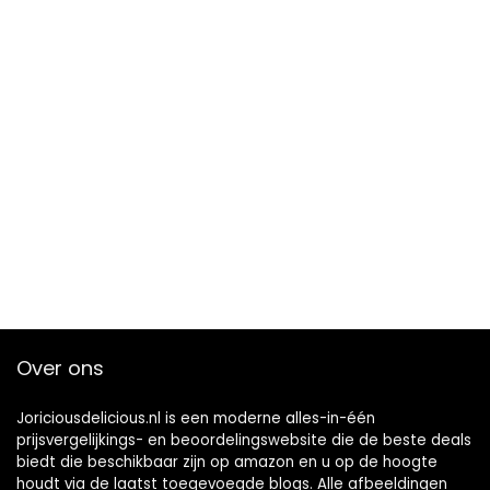
Over ons
Joriciousdelicious.nl is een moderne alles-in-één
prijsvergelijkings- en beoordelingswebsite die de beste deals
biedt die beschikbaar zijn op amazon en u op de hoogte
houdt via de laatst toegevoegde blogs. Alle afbeeldingen