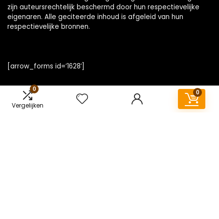
zijn auteursrechtelijk beschermd door hun respectievelijke
eigenaren. Alle geciteerde inhoud is afgeleid van hun
respectievelijke bronnen.
[arrow_forms id=’1628′]
0
0
Vergelijken
Snelle links
Home
Overzicht
Alles winkelen
Blogs
Onze webshops
Adverteren