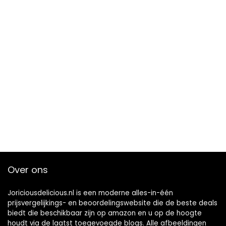
Over ons
Joriciousdelicious.nl is een moderne alles-in-één
prijsvergelijkings- en beoordelingswebsite die de beste deals
biedt die beschikbaar zijn op amazon en u op de hoogte
houdt via de laatst toegevoegde blogs. Alle afbeeldingen