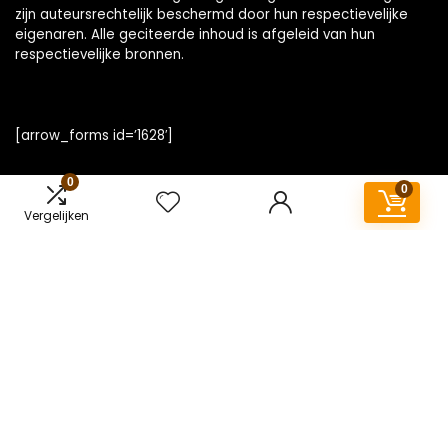
zijn auteursrechtelijk beschermd door hun respectievelijke
eigenaren. Alle geciteerde inhoud is afgeleid van hun
respectievelijke bronnen.
[arrow_forms id=’1628′]
0
0
Vergelijken
Snelle links
Home
Overzicht
Alles winkelen
Blogs
Onze webshops
Adverteren