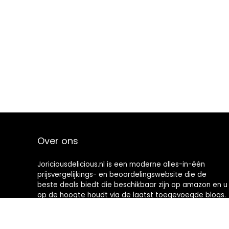
Over ons
Joriciousdelicious.nl is een moderne alles-in-één
prijsvergelijkings- en beoordelingswebsite die de
beste deals biedt die beschikbaar zijn op amazon en u
op de hoogte houdt via de laatst toegevoegde blogs.
Alle afbeeldingen zijn auteursrechtelijk beschermd
door hun respectievelijke eigenaren. Alle geciteerde
inhoud is afgeleid van hun respectievelijke bronnen.