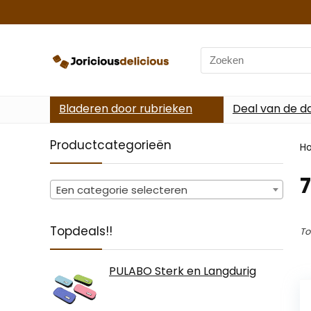
Search
for:
Bladeren door rubrieken
Deal van de d
Productcategorieën
H
‎
Een categorie selecteren
Topdeals!!
To
PULABO Sterk en Langdurig