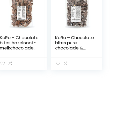
KoRo – Chocolate
KoRo – Chocolate
bites hazelnoot-
bites pure
melkchocolade
chocolade &
750 g
hazelnoot 750 g