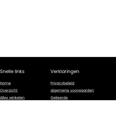
Snelle links
Verklaringen
Home
Privacybeleid
Overzicht
algemene voorwaarden
Alles winkelen
Gelieerde
openbaarmaking
Blogs
Onze webshops