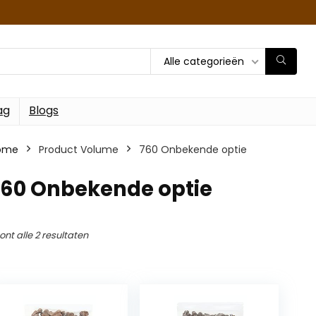
Alle categorieën
ag
Blogs
ome
Product Volume
‎760 Onbekende optie
760 Onbekende optie
ont alle 2 resultaten