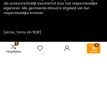
zijn auteursrechtelijk beschermd door hun respectievelijke
eigenaren. Alle geciteerde inhoud is afgeleid van hun
respectievelijke bronnen.
[arrow_forms id=’1628′]
0
0
Vergelijken
Snelle links
Home
Overzicht
Alles winkelen
Blogs
Onze webshops
Adverteren