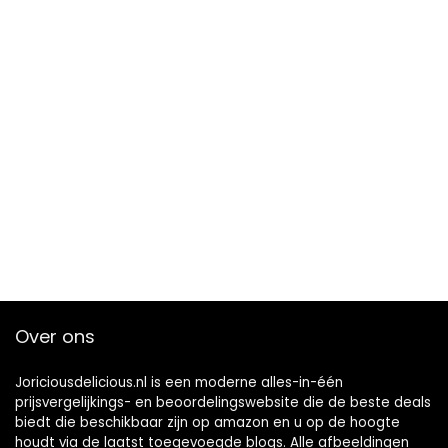
Over ons
Joriciousdelicious.nl is een moderne alles-in-één
prijsvergelijkings- en beoordelingswebsite die de beste deals
biedt die beschikbaar zijn op amazon en u op de hoogte
houdt via de laatst toegevoegde blogs. Alle afbeeldingen