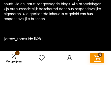
houdt via de laatst toegevoegde blogs. Alle afbeeldingen
zijn auteursrechtelijk beschermd door hun respectievelijke
eigenaren. Alle geciteerde inhoud is afgeleid van hun
respectievelijke bronnen.
[arrow_forms id=’1628′]
0
0
Vergelijken
Snelle links
Home
Overzicht
Alles winkelen
Blogs
Onze webshops