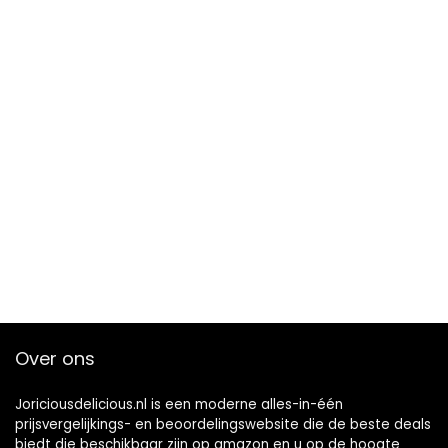
Over ons
Joriciousdelicious.nl is een moderne alles-in-één
prijsvergelijkings- en beoordelingswebsite die de beste deals
biedt die beschikbaar zijn op amazon en u op de hoogte