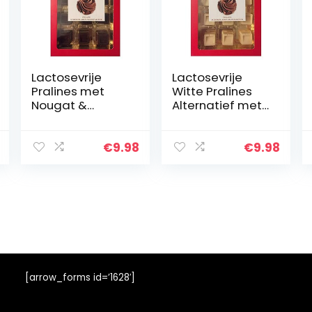
Lactosevrije
Lactosevrije
Pralines met
Witte Pralines
Nougat &
Alternatief met
Marsepein
Nougat &
(VEGANE
Marsepein
SCHOKOLADEN-
(VEGANE
€
9.98
€
9.98
MANUFAKTUR)
SCHOKOLADEN-
200g
MANUFAKTUR)
200g
[arrow_forms id=’1628′]