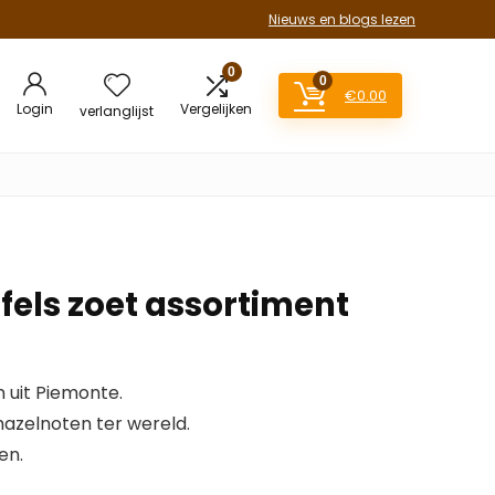
Nieuws en blogs lezen
0
0
€
0.00
Login
Vergelijken
verlanglijst
ffels zoet assortiment
uit Piemonte.
azelnoten ter wereld.
en.