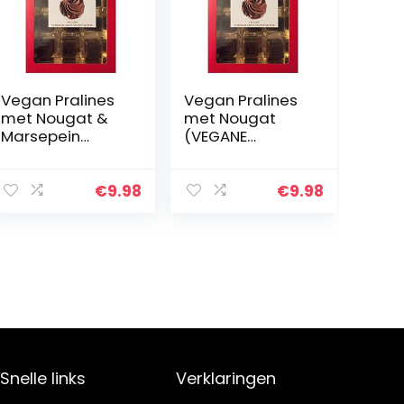
Vegan Pralines
Vegan Pralines
met Nougat &
met Nougat
Marsepein
(VEGANE
(VEGANE
SCHOKOLADEN-
SCHOKOLADEN-
MANUFAKTUR)
MANUFAKTUR)
200g
€
9.98
€
9.98
200g
Snelle links
Verklaringen