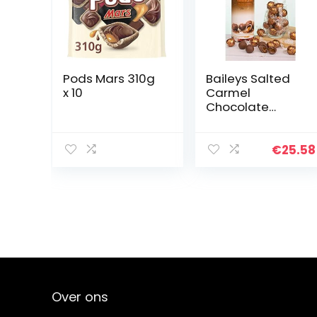
Pods Mars 310g
Baileys Salted
x 10
Carmel
Chocolate
Truffles Tube,
320G
€
25.58
Over ons