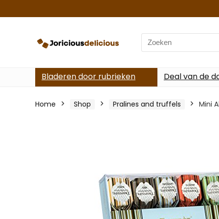
Search
for:
Bladeren door rubrieken
Deal van de d
Home
Shop
Pralines and truffels
Mini 