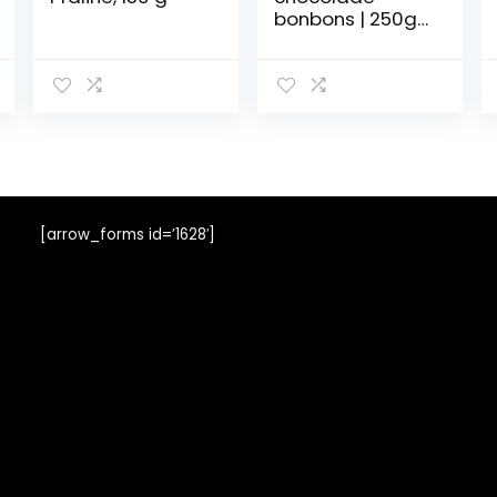
bonbons | 250g |
verschillende
soorten |
geproduceerd
in de Verenigde
Arabische
emiraten
volgens EU-
richtlijn
[arrow_forms id=’1628′]