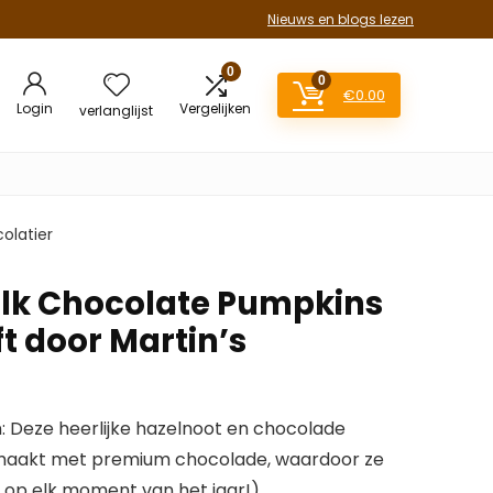
Nieuws en blogs lezen
0
0
€
0.00
Login
Vergelijken
verlanglijst
olatier
lk Chocolate Pumpkins
t door Martin’s
eze heerlijke hazelnoot en chocolade
aakt met premium chocolade, waardoor ze
f op elk moment van het jaar!)