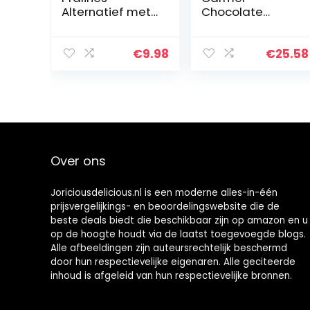
Alternatief met
Chocolate
Marsepein
Truffles Tube,
(VEGANE
320G
SCHOKOLADEN-
€
9.98
€
25.58
MANUFAKTUR)
200g
Over ons
Joriciousdelicious.nl is een moderne alles-in-één
prijsvergelijkings- en beoordelingswebsite die de
beste deals biedt die beschikbaar zijn op amazon en u
op de hoogte houdt via de laatst toegevoegde blogs.
Alle afbeeldingen zijn auteursrechtelijk beschermd
door hun respectievelijke eigenaren. Alle geciteerde
inhoud is afgeleid van hun respectievelijke bronnen.