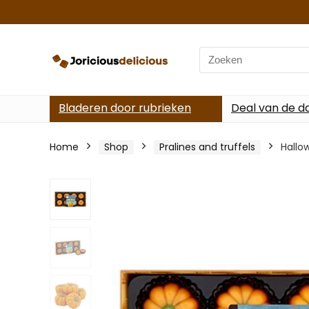
Search
for:
Bladeren door rubrieken
Deal van de d
Home
Shop
Pralines and truffels
Hallo