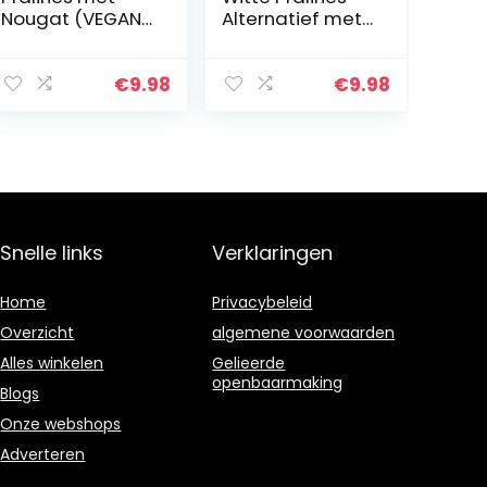
Nougat (VEGANE
Alternatief met
SCHOKOLADEN-
Marsepein
MANUFAKTUR)
(VEGANE
200g
SCHOKOLADEN-
€
9.98
€
9.98
MANUFAKTUR)
200g
Snelle links
Verklaringen
Home
Privacybeleid
Overzicht
algemene voorwaarden
Alles winkelen
Gelieerde
openbaarmaking
Blogs
Onze webshops
Adverteren