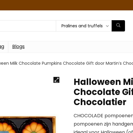
Pralines and truffels
ag
Blogs
ween Milk Chocolate Pumpkins Chocolate Gift door Martin’s Choc
Halloween Mi
Chocolate Gif
Chocolatier
CHOCOLADE pompoenen: D
pompoenen zijn handgem
ideaal voor Halloween (o