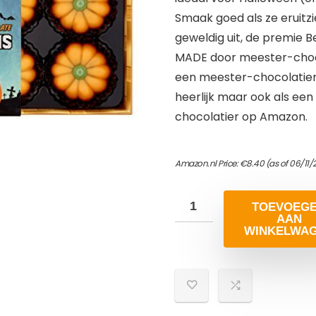
Smaak goed als ze eruitz
geweldig uit, de premie B
MADE door meester-chocol
een meester-chocolatier
heerlijk maar ook als een
chocolatier op Amazon.
Amazon.nl Price:
€
8.40
(as of 06/11/
TOEVOEG
AAN
WINKELWA