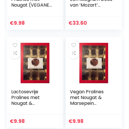
Nougat (VEGANE
van ‘Mozart’
SCHOKOLADEN-
Classic White
MANUFAKTUR)
Chocolate Vanilla
200g
Truffels. The
€
9.98
€
33.60
Perfect Luxury
Chocolate Gift
door Martin’s
Chocolatier
Lactosevrije
Vegan Pralines
Pralines met
met Nougat &
Nougat &
Marsepein
Marsepein
(VEGANE
(VEGANE
SCHOKOLADEN-
SCHOKOLADEN-
MANUFAKTUR)
€
9.98
€
9.98
MANUFAKTUR)
200g