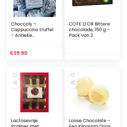
Choccoly –
COTE D’OR Bittere
Cappuccino truffel
chocolade, 150 g –
– Antieke
Pack van 2
Torroneria
Piemonese –
zonder gluten –
€
29.90
500 g
Lactosevrije
Loose Chocolate –
Pralines met
Een Kilogram Doos