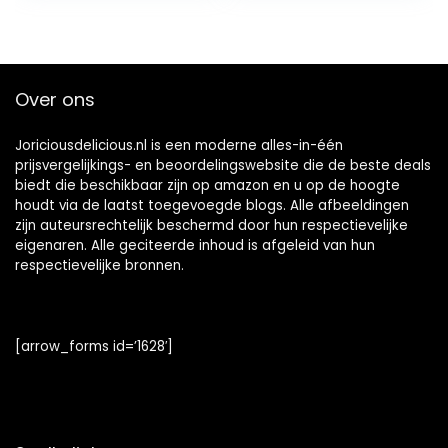
Geschenkidee
decoratie voor het
voor
kaarslicht diner –
muziekliefhebbers
zacht smeltende
| Muzikant |
chocoladehartjes,
Over ons
Vaderdag
3 x 100 g –
Fairtrade
Joriciousdelicious.nl is een moderne alles-in-één
prijsvergelijkings- en beoordelingswebsite die de beste deals
biedt die beschikbaar zijn op amazon en u op de hoogte
houdt via de laatst toegevoegde blogs. Alle afbeeldingen
zijn auteursrechtelijk beschermd door hun respectievelijke
eigenaren. Alle geciteerde inhoud is afgeleid van hun
respectievelijke bronnen.
[arrow_forms id=’1628′]