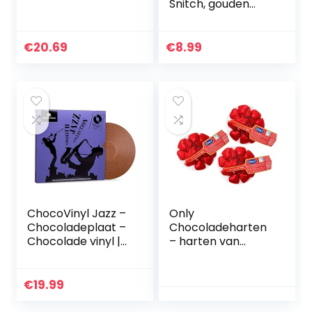
Snitch, gouden
snaai, 47 g
€
20.69
€
8.99
ChocoVinyl Jazz –
Only
Chocoladeplaat –
Chocoladeharten
Chocolade vinyl |
– harten van
Cadeau
melkchocolade –
muziekliefhebber |
cadeau voor
Grappige
Valentijnsdag,
€
19.99
chocoladegesche
verjaardag,
nken |
Moederdag –