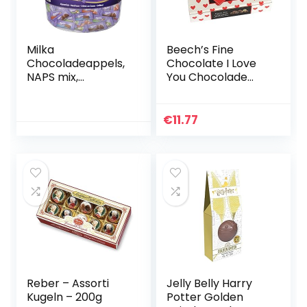
Milka
Beech’s Fine
Chocoladeappels,
Chocolate I Love
NAPS mix,
You Chocolade
alpenmelk,
Selectiedoos 90 g
hazelnoot/crème
(Pack van 2)
au cacao/aardbei,
€
11.77
transparante
doos, 218 x 4,6 g (1
kg)
Reber – Assorti
Jelly Belly Harry
Kugeln – 200g
Potter Golden