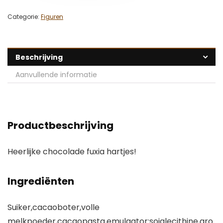
Categorie:
Figuren
Beschrijving
Aanvullende informatie
Productbeschrijving
Heerlijke chocolade fuxia hartjes!
Ingrediënten
Suiker,cacaoboter,volle
melkpoeder,cacaopasta,emulgator:sojalecithine,aro