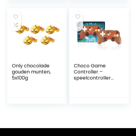
Only chocolade
Choco Game
gouden munten,
Controller –
5x100g
speelcontroller
van chocolade –
cadeau-idee voor
kinderen,
volwassenen – alle
gaming-fans –
cadeau voor
gamers om te
snassen