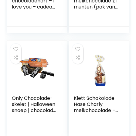
chocoladehart – I
melkchocolade £1
love you – cadeau
munten (pak van
voor Valentijnsdag,
40)
verjaardag,
Moederdag –
zacht smeltend
bonalinenhart, 45
g
Only Chocolade-
Klett Schokolade
skelet | Halloween
Hase Charly
snoep | chocolade
melkchocolade –
in het net | 100 g
paashaas
chocolade –
cadeau voor
Pasen, 150 g