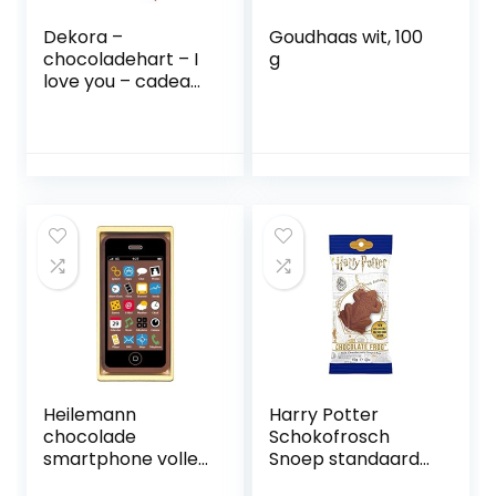
Dekora –
Goudhaas wit, 100
chocoladehart – I
g
love you – cadeau
voor Valentijnsdag,
verjaardag,
Moederdag –
zacht smeltend
bonalinenhart, 45
g
Heilemann
Harry Potter
chocolade
Schokofrosch
smartphone volle
Snoep standaard
melk, verpakking
zie omschrijving