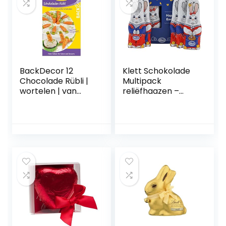
BackDecor 12
Klett Schokolade
Chocolade Rübli |
Multipack
wortelen | van
reliëfhaazen –
witte chocolade
paashaas van
melkchocolade –
chocoladefiguren
in geschenkdoos –
chocoladecadeau
voor Pasen, 125 g