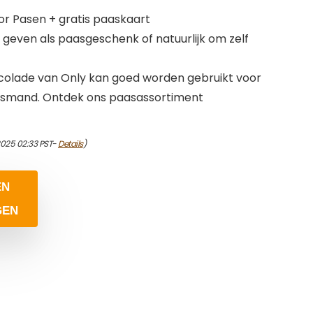
or Pasen + gratis paaskaart
even als paasgeschenk of natuurlijk om zelf
colade van Only kan goed worden gebruikt voor
asmand. Ontdek ons paasassortiment
2025 02:33 PST-
Details
)
EN
GEN