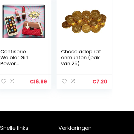
Confiserie
Chocoladepirat
Weibler Girl
enmunten (pak
Power
van 25)
Chocolade Gift
Set – Inclusief
Chocolade
€
16.99
€
7.20
Telefoon,
Handtas en
Lippenstift
Snelle links
Verklaringen