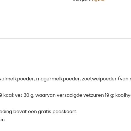
, volmelkpoeder, magermelkpoeder, zoetweipoeder (van m
kcal; vet 30 g, waarvan verzadigde vetzuren 19 g; koolhyd
ding bevat een gratis paaskaart.
en.