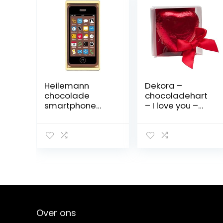
Heilemann
Dekora –
chocolade
chocoladehart
smartphone
– I love you –
volle melk,
cadeau voor
verpakking van 2
Valentijnsdag,
(2 x 40 g)
verjaardag,
Moederdag –
zacht smeltend
bonalinenhart,
45 g
Over ons