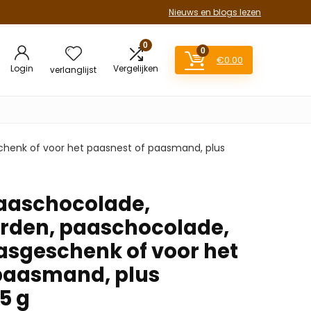
Nieuws en blogs lezen
0
0
€
0.00
Login
Vergelijken
verlanglijst
chenk of voor het paasnest of paasmand, plus
 paaschocolade,
rden, paaschocolade,
aasgeschenk of voor het
paasmand, plus
5 g