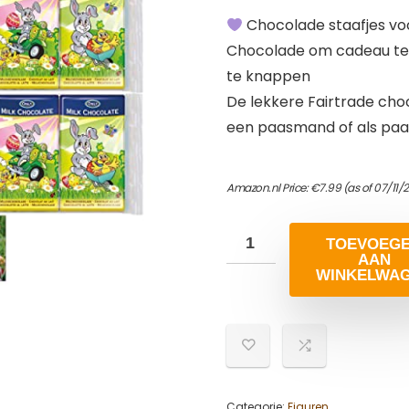
Chocolade staafjes vo
Chocolade om cadeau te g
te knappen
De lekkere Fairtrade cho
een paasmand of als pa
Amazon.nl Price:
€
7.99
(as of 07/11/
TOEVOEG
AAN
WINKELWA
Categorie:
Figuren