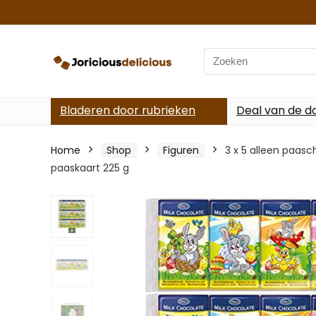
Search
for:
Bladeren door rubrieken
Deal van de d
Home
Shop
Figuren
3 x 5 alleen paas
paaskaart 225 g