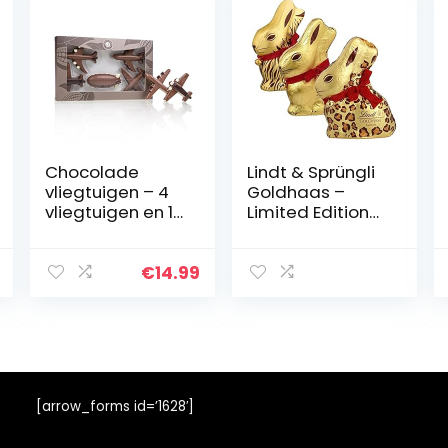
Chocolade
Lindt & Sprüngli
vliegtuigen – 4
Goldhaas –
vliegtuigen en 1
Limited Edition
zeppelin van
paasset – (3 x
chocolade |
200g)
Geschenkidee |
€
14.99
Cadeau |
Verjaardag |
Voor kinderen |
Volwassenen |
Man | Vrouw
[arrow_forms id=’1628′]