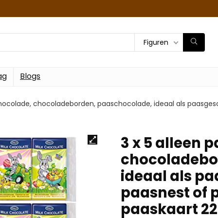
Figuren
ag
Blogs
chocolade, chocoladeborden, paaschocolade, ideaal als paasges
3 x 5 alleen
chocoladebo
ideaal als p
paasnest of 
paaskaart 22