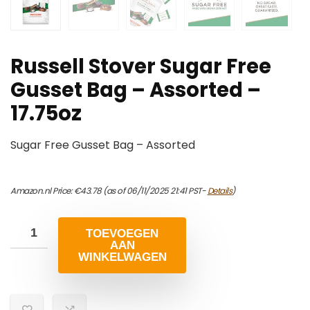
Russell Stover Sugar Free
Gusset Bag – Assorted –
17.75oz
Sugar Free Gusset Bag – Assorted
Amazon.nl Price:
€
43.78
(as of 06/11/2025 21:41 PST-
Details
)
TOEVOEGEN
AAN
WINKELWAGEN