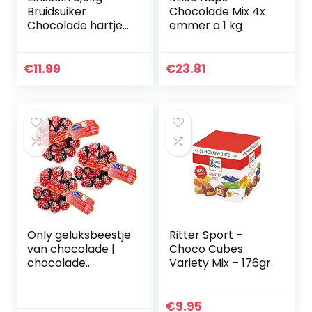
Bruidsuiker
Chocolade Mix 4x
Chocolade hartjes
emmer a 1 kg
Dragées medium
lichtblauw glans
mini chocolade
€
11.99
€
23.81
hartjes dragee
hart paars
doopsuiker bruiloft
chocoladehartjes
suiker gekleurd
suikerlaagje
geboorte
Only geluksbeestje
Ritter Sport –
van chocolade |
Choco Cubes
chocolade
Variety Mix – 176gr
lieveheersbeestje |
geluksbrenger | 3 x
100 g
€
9.95