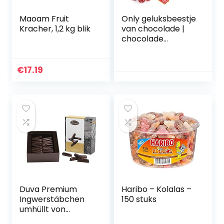
Maoam Fruit
Only geluksbeestje
Kracher, 1,2 kg blik
van chocolade |
chocolade
lieveheersbeestje |
geluksbrenger | 3 x
100 g
€
17.19
Duva Premium
Haribo – Kolalas –
Ingwerstäbchen
150 stuks
umhüllt von
belgischer