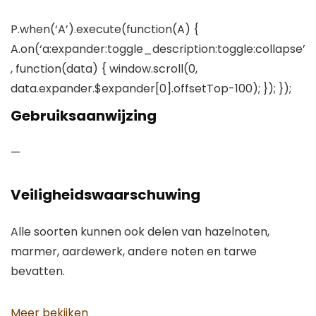
P.when(‘A’).execute(function(A) {
A.on(‘a:expander:toggle_description:toggle:collapse’
, function(data) { window.scroll(0,
data.expander.$expander[0].offsetTop-100); }); });
Gebruiksaanwijzing
—
Veiligheidswaarschuwing
Alle soorten kunnen ook delen van hazelnoten,
marmer, aardewerk, andere noten en tarwe
bevatten.
Meer bekijken