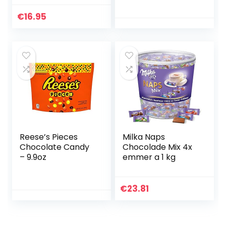
Zartbitterschokola
de 250g
€
16.95
Reese’s Pieces
Milka Naps
Chocolate Candy
Chocolade Mix 4x
– 9.9oz
emmer a 1 kg
€
23.81