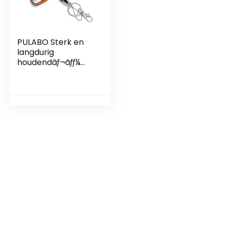
PULABO Sterk en
langdurig
houdendãƒ¬ãƒƒ¼
ãƒãƒãƒ‰ãƒãƒ¹ãƒãƒãƒãƒ
ãƒãƒã’¹ãƒã’¹ãƒãƒãƒã€
ã’¹ãƒãƒã€
ã’¹ãƒƒƒƒƒãƒãƒƒƒƒãƒãƒãƒã
ƒãƒãƒãƒãƒãƒãƒãƒãƒãƒãƒ
ãƒãƒãƒãƒãƒãƒ 1 1 10 10
ãƒ—ã’·ãƒ§ãƒ³
(ã’ªãƒ¬ãƒ³ã’ür)