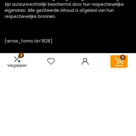
zijn auteursrechtelijk beschermd door hun respectievelijke
eigenaren. Alle geciteerde inhoud is afgeleid van hun
respectievelijke bronnen.
[arrow_forms id=’1628′]
0
0
Vergelijken
Snelle links
Home
Overzicht
Alles winkelen
Blogs
Onze webshops
Adverteren