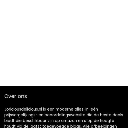
Over ons
Joriciousdelicious.nl is een moderne alles-in-één
prijsvergelijkings- en beoordelingswebsite die de beste deals
biedt die beschikbaar zijn op amazon en u op de hoogte
houdt via de laatst toegevoegde blogs. Alle afbeeldingen