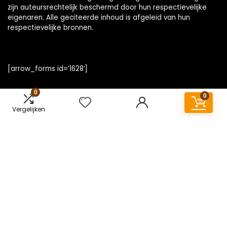
zijn auteursrechtelijk beschermd door hun respectievelijke
eigenaren. Alle geciteerde inhoud is afgeleid van hun
respectievelijke bronnen.
[arrow_forms id=’1628′]
0
0
Vergelijken
Snelle links
Home
Overzicht
Alles winkelen
Blogs
Onze webshops
Adverteren