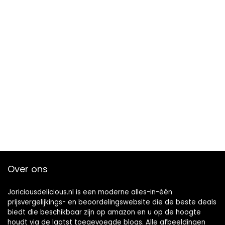
Over ons
Joriciousdelicious.nl is een moderne alles-in-één
prijsvergelijkings- en beoordelingswebsite die de beste deals
biedt die beschikbaar zijn op amazon en u op de hoogte
houdt via de laatst toegevoegde blogs. Alle afbeeldingen