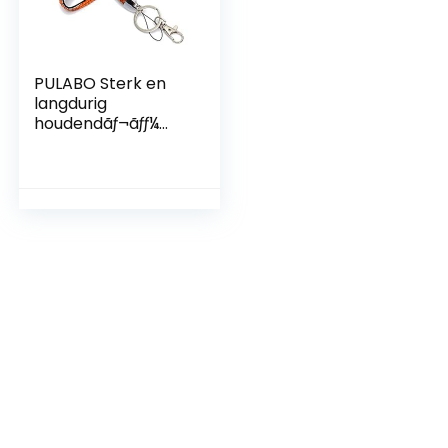
PULABO Sterk en
langdurig
houdendãƒ¬ãƒƒ¼
ãƒãƒãƒ‰ãƒãƒ¹ãƒãƒãƒãƒ
ãƒãƒã’¹ãƒã’¹ãƒãƒãƒã€
ã’¹ãƒãƒã€
ã’¹ãƒƒƒƒƒãƒãƒƒƒƒãƒãƒãƒã
ƒãƒãƒãƒãƒãƒãƒãƒãƒãƒãƒ
ãƒãƒãƒãƒãƒãƒ 1 1 10 10
ãƒ—ã’·ãƒ§ãƒ³
(ã’ªãƒ¬ãƒ³ã’ür)